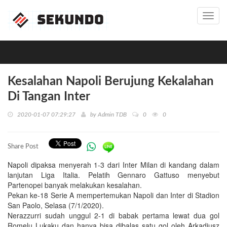
Toggl
navig
Kesalahan Napoli Berujung Kekalahan
Di Tangan Inter
2020-01-07 07:29:27
by
Admin TDB
0
0
Share Post
Napoli dipaksa menyerah 1-3 dari Inter Milan di kandang dalam
lanjutan Liga Italia. Pelatih Gennaro Gattuso menyebut
Partenopei banyak melakukan kesalahan.
Pekan ke-18 Serie A mempertemukan Napoli dan Inter di Stadion
San Paolo, Selasa (7/1/2020).
Nerazzurri sudah unggul 2-1 di babak pertama lewat dua gol
Romelu Lukaku dan hanya bisa dibalas satu gol oleh Arkadiusz