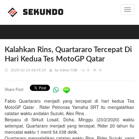
Toggl
navig
Kalahkan Rins, Quartararo Tercepat Di
Hari Kedua Tes MotoGP Qatar
2020-02-24 06:59:20
by
Admin TDB
0
0
Share Post
Fabio Quartararo menjadi yang tercepat di hari kedua Tes
MotoGP Qatar . Rider Petronas Yamaha SRT itu mengalahkan
catatan waktu andalan Suzuki, Alex Rins .
Berpacu di Sirkuit Losail, Doha, Minggu (23/2/2020) waktu
setempat, Quartararo menjadi yang tercepat. Rider 20 tahun itu
mencatat waktu 1 menit 54.038 detik.
Quartararo mengalahkan catatan waktu Rins. Rider Suzuki, yang