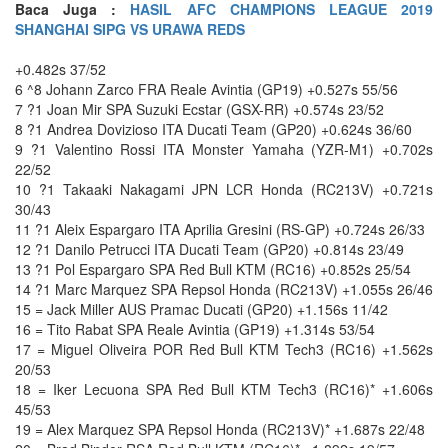
Baca Juga :
HASIL AFC CHAMPIONS LEAGUE 2019
SHANGHAI SIPG VS URAWA REDS
+0.482s 37/52
6 ^8 Johann Zarco FRA Reale Avintia (GP19) +0.527s 55/56
7 ?1 Joan Mir SPA Suzuki Ecstar (GSX-RR) +0.574s 23/52
8 ?1 Andrea Dovizioso ITA Ducati Team (GP20) +0.624s 36/60
9 ?1 Valentino Rossi ITA Monster Yamaha (YZR-M1) +0.702s
22/52
10 ?1 Takaaki Nakagami JPN LCR Honda (RC213V) +0.721s
30/43
11 ?1 Aleix Espargaro ITA Aprilia Gresini (RS-GP) +0.724s 26/33
12 ?1 Danilo Petrucci ITA Ducati Team (GP20) +0.814s 23/49
13 ?1 Pol Espargaro SPA Red Bull KTM (RC16) +0.852s 25/54
14 ?1 Marc Marquez SPA Repsol Honda (RC213V) +1.055s 26/46
15 = Jack Miller AUS Pramac Ducati (GP20) +1.156s 11/42
16 = Tito Rabat SPA Reale Avintia (GP19) +1.314s 53/54
17 = Miguel Oliveira POR Red Bull KTM Tech3 (RC16) +1.562s
20/53
18 = Iker Lecuona SPA Red Bull KTM Tech3 (RC16)* +1.606s
45/53
19 = Alex Marquez SPA Repsol Honda (RC213V)* +1.687s 22/48