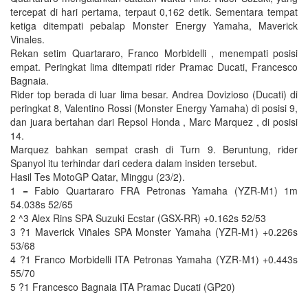
tercepat di hari pertama, terpaut 0,162 detik. Sementara tempat
ketiga ditempati pebalap Monster Energy Yamaha, Maverick
Vinales.
Rekan setim Quartararo, Franco Morbidelli , menempati posisi
empat. Peringkat lima ditempati rider Pramac Ducati, Francesco
Bagnaia.
Rider top berada di luar lima besar. Andrea Dovizioso (Ducati) di
peringkat 8, Valentino Rossi (Monster Energy Yamaha) di posisi 9,
dan juara bertahan dari Repsol Honda , Marc Marquez , di posisi
14.
Marquez bahkan sempat crash di Turn 9. Beruntung, rider
Spanyol itu terhindar dari cedera dalam insiden tersebut.
Hasil Tes MotoGP Qatar, Minggu (23/2).
1 = Fabio Quartararo FRA Petronas Yamaha (YZR-M1) 1m
54.038s 52/65
2 ^3 Alex Rins SPA Suzuki Ecstar (GSX-RR) +0.162s 52/53
3 ?1 Maverick Viñales SPA Monster Yamaha (YZR-M1) +0.226s
53/68
4 ?1 Franco Morbidelli ITA Petronas Yamaha (YZR-M1) +0.443s
55/70
5 ?1 Francesco Bagnaia ITA Pramac Ducati (GP20)