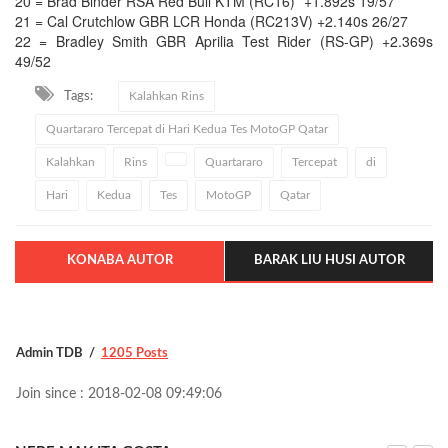
20 = Brad Binder RSA Red Bull KTM (RC16)* +1.892s 19/57
21 = Cal Crutchlow GBR LCR Honda (RC213V) +2.140s 26/27
22 = Bradley Smith GBR Aprilia Test Rider (RS-GP) +2.369s
49/52
Tags:
Kalahkan Rins
Quartararo Tercepat di Hari Kedua Tes MotoGP Qatar
Kalahkan
Rins
Quartararo
Tercepat
di
Hari
Kedua
Tes
MotoGP
Qatar
KONABA AUTOR
BARAK LIU HUSI AUTOR
Admin TDB
1205 Posts
Join since : 2018-02-08 09:49:06