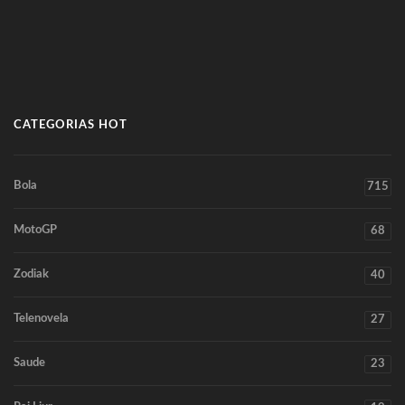
CATEGORIAS HOT
Bola
715
MotoGP
68
Zodiak
40
Telenovela
27
Saude
23