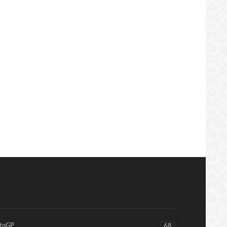
imar Kapas NEYMAR Iha Laga
anta Vs PSG Nebe Liu Rekor
MESSI Tanis Los..Barcelonistas Triste..
ttps://sekundo.tl/2020-08-14
https://sekundo.tl/2020-08-15
SI
0:43
12:04:38
toGP
68