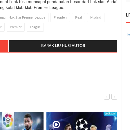
ional tidak bisa mencapai pendapatan besar dari hak siar. Andai
ng ketat klub-klub Premier League.
L
engan Hak Siar Premier League
Presiden
Real
Madrid
r
Premier
League
Tw
BARAK LIU HUSI AUTOR