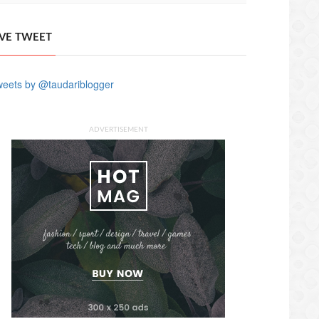
IVE TWEET
eets by @taudariblogger
ADVERTISEMENT