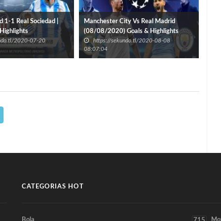
d 1-1 Real Sociedad |
Manchester City Vs Real Madrid
Hal
Highlights
(08/08/2020) Goals & Highlights
Atal
undo.tl/2020-07-20
https://sekundo.tl/2020-08-08
h
MES
08:07:04
09:3
CATEGORIAS HOT
Bola
Mo
715