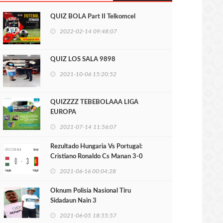
QUIZ BOLA Part II Telkomcel
2022-02-14 09:48:07
QUIZ LOS SALA 9898
2021-10-06 15:20:52
QUIZZZZ TEBEBOLAAA LIGA
EUROPA
2021-07-14 11:56:07
Rezultado Hungaria Vs Portugal:
Cristiano Ronaldo Cs Manan 3-0
2021-06-16 00:04:28
Oknum Polisia Nasional Tiru
Sidadaun Nain 3
2021-06-05 18:55:57