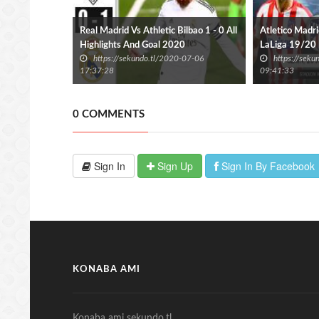
Real Madrid Vs Athletic Bilbao 1 - 0 All
Atletico Madri
Highlights And Goal 2020
LaLiga 19/20 
https://sekundo.tl/2020-07-06
https://sek
17:37:28
09:41:33
0 COMMENTS
Sign In
Sign Up
Sign In By Facebook
KONABA AMI
Konaba ami sekundo.tl.