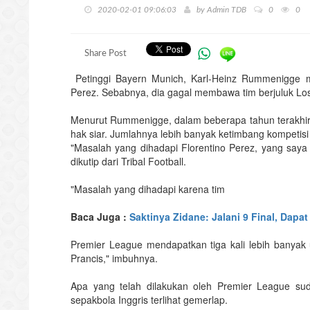
2020-02-01 09:06:03
by
Admin TDB
0
0
Share Post
Petinggi Bayern Munich, Karl-Heinz Rummenigge me
Perez. Sebabnya, dia gagal membawa tim berjuluk Lo
Menurut Rummenigge, dalam beberapa tahun terakhir
hak siar. Jumlahnya lebih banyak ketimbang kompetisi 
"Masalah yang dihadapi Florentino Perez, yang say
dikutip dari Tribal Football.
"Masalah yang dihadapi karena tim
Baca Juga :
Saktinya Zidane: Jalani 9 Final, Dapat
Premier League mendapatkan tiga kali lebih banyak 
Prancis," imbuhnya.
Apa yang telah dilakukan oleh Premier League sud
sepakbola Inggris terlihat gemerlap.