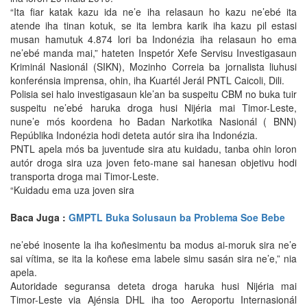
“Ita fiar katak kazu ida ne’e iha relasaun ho kazu ne’ebé ita
atende iha tinan kotuk, se ita lembra karik iha kazu pil estasi
musan hamutuk 4.874 lori ba Indonézia iha relasaun ho ema
ne’ebé manda mai,” hateten Inspetór Xefe Servisu Investigasaun
Kriminál Nasionál (SIKN), Mozinho Correia ba jornalista liuhusi
konferénsia imprensa, ohin, iha Kuartél Jerál PNTL Caicoli, Dili.
Polisia sei halo investigasaun kle’an ba suspeitu CBM no buka tuir
suspeitu ne’ebé haruka droga husi Nijéria mai Timor-Leste,
nune’e mós koordena ho Badan Narkotika Nasionál ( BNN)
Repúblika Indonézia hodi deteta autór sira iha Indonézia.
PNTL apela mós ba juventude sira atu kuidadu, tanba ohin loron
autór droga sira uza joven feto-mane sai hanesan objetivu hodi
transporta droga mai Timor-Leste.
“Kuidadu ema uza joven sira
Baca Juga :
GMPTL Buka Solusaun ba Problema Soe Bebe
ne’ebé inosente la iha koñesimentu ba modus ai-moruk sira ne’e
sai vítima, se ita la koñese ema labele simu sasán sira ne’e,” nia
apela.
Autoridade seguransa deteta droga haruka husi Nijéria mai
Timor-Leste via Ajénsia DHL iha too Aeroportu Internasionál