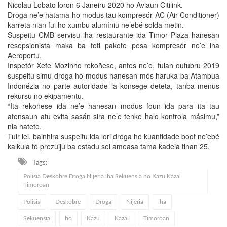
Nicolau Lobato loron 6 Janeiru 2020 ho Aviaun Citilink.
Droga ne’e hatama ho modus tau kompresór AC (Air Conditioner)
karreta nian fui ho xumbu alumíniu ne’ebé solda metin.
Suspeitu CMB servisu iha restaurante ida Timor Plaza hanesan
resepsionista maka ba foti pakote pesa kompresór ne’e iha
Aeroportu.
Inspetór Xefe Mozinho rekoñese, antes ne’e, fulan outubru 2019
suspeitu simu droga ho modus hanesan mós haruka ba Atambua
Indonézia no parte autoridade la konsege deteta, tanba menus
rekursu no ekipamentu.
“Ita rekoñese ida ne’e hanesan modus foun ida para ita tau
atensaun atu evita sasán sira ne’e tenke halo kontrola másimu,”
nia hatete.
Tuir lei, bainhira suspeitu ida lori droga ho kuantidade boot ne’ebé
kalkula fó prezuiju ba estadu sei ameasa tama kadeia tinan 25.
Tags:
Polisia Deskobre Droga Nijeria iha Sekuensia ho Kazu Kazal
Timoroan
Polisia
Deskobre
Droga
Nijeria
iha
Sekuensia
ho
Kazu
Kazal
Timoroan