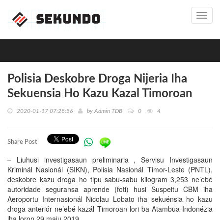
Toggl
navig
Polisia Deskobre Droga Nijeria Iha
Sekuensia Ho Kazu Kazal Timoroan
2020-01-17 07:28:56
by
Admin TDB
0
4
Share Post
– Liuhusi investigasaun preliminaria , Servisu Investigasaun
Kriminál Nasionál (SIKN), Polisia Nasionál Timor-Leste (PNTL),
deskobre kazu droga ho tipu sabu-sabu kilogram 3,253 ne’ebé
autoridade seguransa aprende (foti) husi Suspeitu CBM iha
Aeroportu Internasionál Nicolau Lobato iha sekuénsia ho kazu
droga anteriór ne’ebé kazál Timoroan lori ba Atambua-Indonézia
iha loron 29 maiu 2019.