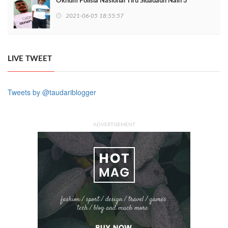
Oknum Polisia Nasional Tiru Sidadaun Nain 3
2021-06-05 18:55:57
LIVE TWEET
Tweets by @taudariblogger
ADVERTISEMENT