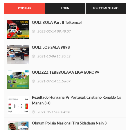
POPULAR
FOUN
TOP COMENTARIO
QUIZ BOLA Part II Telkomcel
2022-02-14 09:48:07
QUIZ LOS SALA 9898
2021-10-06 15:20:52
QUIZZZZ TEBEBOLAAA LIGA EUROPA
2021-07-14 11:56:07
Rezultado Hungaria Vs Portugal: Cristiano Ronaldo Cs
Manan 3-0
2021-06-16 00:04:28
Oknum Polisia Nasional Tiru Sidadaun Nain 3