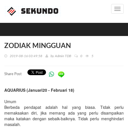
Toggl
navig
ZODIAK MINGGUAN
2019-08-16 03:49:58
by
Admin TDB
0
5
Share Post
AQUARIUS (Januari20 - Februari 18)
Umum
Berbeda pendapat adalah hal yang biasa. Tidak perlu
memaksakan diri, jika memang ada yang perlu disampaikan
maka katakan dengan sebaik-baiknya. Tidak perlu menghindari
masalah.