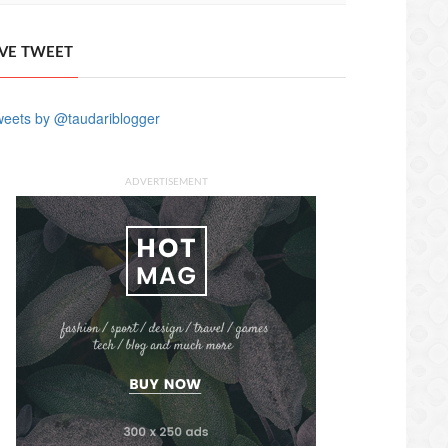
IVE TWEET
eets by @taudariblogger
ADVERTISEMENT