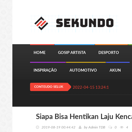
HOME
GOSIP ARTISTA
DESPORTO
INSPIRAÇÃO
AUTOMOTIVO
AKUN
CONTEUDO SELUK
2022-04-15 13:24:11
QUIZ JOGA
Siapa Bisa Hentikan Laju Kenc
2019-08-19 00:44:42
by
Admin TDB
0
4