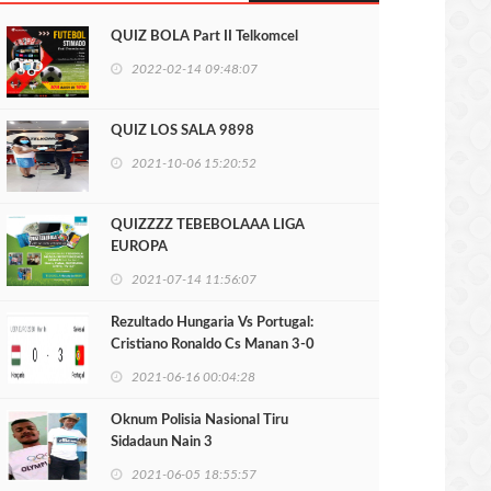
QUIZ BOLA Part II Telkomcel
2022-02-14 09:48:07
QUIZ LOS SALA 9898
2021-10-06 15:20:52
QUIZZZZ TEBEBOLAAA LIGA
EUROPA
2021-07-14 11:56:07
Rezultado Hungaria Vs Portugal:
Cristiano Ronaldo Cs Manan 3-0
2021-06-16 00:04:28
Oknum Polisia Nasional Tiru
Sidadaun Nain 3
2021-06-05 18:55:57