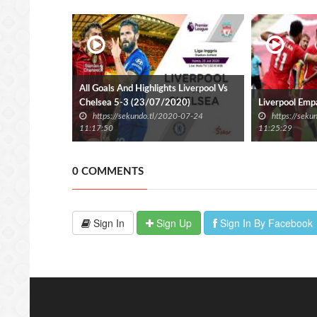
All Goals And Highlights Liverpool Vs
Chelsea 5-3 (23/07/2020)
Liverpool Emp
https://sekundo.tl/2020-07-24
https://sek
11:17:50
11:25:29
0 COMMENTS
Sign In
Sign Up
Sign In By Facebook