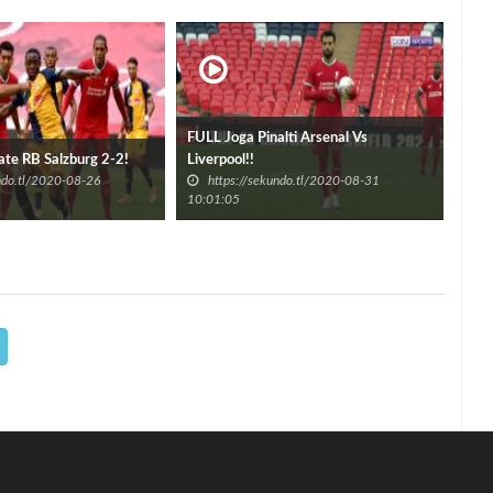
FULL Joga Pinalti Arsenal Vs
ate RB Salzburg 2-2!
Liverpool!!
undo.tl/2020-08-26
https://sekundo.tl/2020-08-31
10:01:05