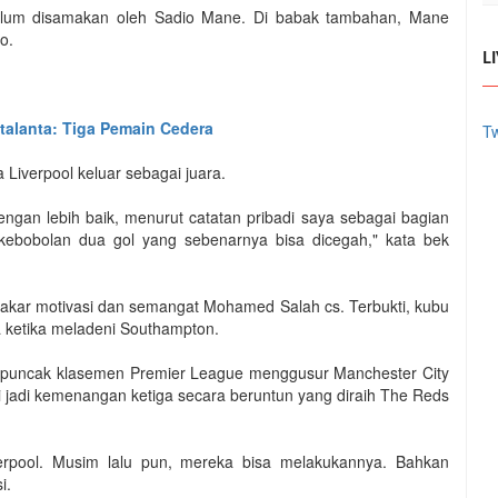
belum disamakan oleh Sadio Mane. Di babak tambahan, Mane
o.
L
alanta: Tiga Pemain Cedera
Tw
iverpool keluar sebagai juara.
engan lebih baik, menurut catatan pribadi saya sebagai bagian
ebobolan dua gol yang sebenarnya bisa dicegah," kata bek
bakar motivasi dan semangat Mohamed Salah cs. Terbukti, kubu
a ketika meladeni Southampton.
 puncak klasemen Premier League menggusur Manchester City
 jadi kemenangan ketiga secara beruntun yang diraih The Reds
verpool. Musim lalu pun, mereka bisa melakukannya. Bahkan
i.