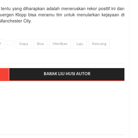
h tentu yang diharapkan adalah meneruskan rekor positif ini dan
 Juergen Klopp bisa meramu tim untuk menularkan kejayaan di
anchester City.
?
Siapa
Bisa
Hentikan
Laju
Kencang
BARAK LIU HUSI AUTOR