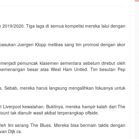
im 2019/2020. Tiga laga di semua kompetisi mereka lalui dengan
pasukan Juergen Klopp melibas sang tim promosi dengan skor
enjadi pemuncak klasemen sementara sebelum direbut oleh
at kemenangan besar atas West Ham United. Tim besutan Pep
eds. Sebab, mereka harus langsung mengalihkan fokusnya untuk
Liverpool kewalahan. Buktinya, mereka hampir kalah dari The
unt tak dianulir wasit akibat terperangkap offside.
 oleh lini serang The Blues. Mereka bisa bermain taktis dengan
an Dijk cs.