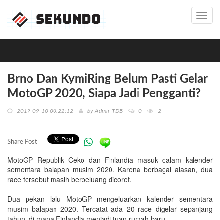
Toggl
navig
Brno Dan KymiRing Belum Pasti Gelar
MotoGP 2020, Siapa Jadi Pengganti?
2019-09-10 00:22:12
by
Admin TDB
0
2
Share Post
MotoGP Republik Ceko dan Finlandia masuk dalam kalender
sementara balapan musim 2020. Karena berbagai alasan, dua
race tersebut masih berpeluang dicoret.
Dua pekan lalu MotoGP mengeluarkan kalender sementara
musim balapan 2020. Tercatat ada 20 race digelar sepanjang
tahun, di mana Finlandia menjadi tuan rumah baru.