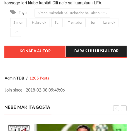
konsege lori klube kapitál Dili ne’e sai kampiaun LFA.
Tags:
Simon Haksolok Sai Treinador ba Lalenok FC
Simon
Haksolok
Sai
Treinador
ba
Lalenok
FC
KONABA AUTOR
BARAK LIU HUSI AUTOR
Admin TDB
1205 Posts
Join since : 2018-02-08 09:49:06
NEBE MAK ITA GOSTA