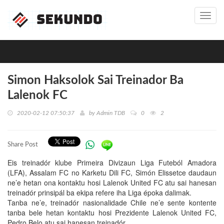
Toggl
navig
Simon Haksolok Sai Treinador Ba
Lalenok FC
2020-02-12 07:50:37
by
Admin TDB
0
2
Share Post
Eis treinadór klube Primeira Divizaun Liga Futeból Amadora
(LFA), Assalam FC no Karketu Dili FC, Simón Elissetce daudaun
ne’e hetan ona kontaktu hosi Lalenok United FC atu sai hanesan
treinadór prinsipál ba ekipa refere iha Liga époka dalimak.
Tanba ne’e, treinadór nasionalidade Chile ne’e sente kontente
tanba bele hetan kontaktu hosi Prezidente Lalenok United FC,
Pedro Belo atu sai hanesan treinadór.