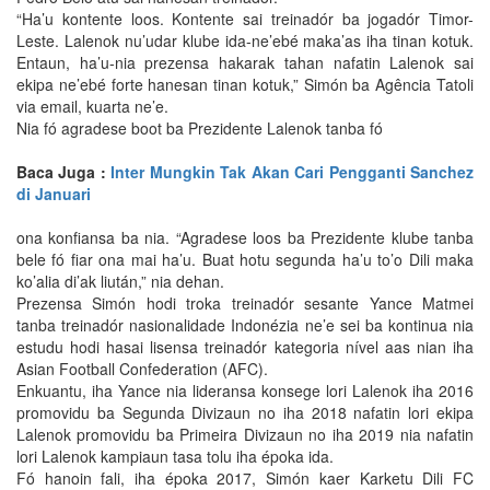
“Ha’u kontente loos. Kontente sai treinadór ba jogadór Timor-
Leste. Lalenok nu’udar klube ida-ne’ebé maka’as iha tinan kotuk.
Entaun, ha’u-nia prezensa hakarak tahan nafatin Lalenok sai
ekipa ne’ebé forte hanesan tinan kotuk,” Simón ba Agência Tatoli
via email, kuarta ne’e.
Nia fó agradese boot ba Prezidente Lalenok tanba fó
Baca Juga :
Inter Mungkin Tak Akan Cari Pengganti Sanchez
di Januari
ona konfiansa ba nia. “Agradese loos ba Prezidente klube tanba
bele fó fiar ona mai ha’u. Buat hotu segunda ha’u to’o Dili maka
ko’alia di’ak liután,” nia dehan.
Prezensa Simón hodi troka treinadór sesante Yance Matmei
tanba treinadór nasionalidade Indonézia ne’e sei ba kontinua nia
estudu hodi hasai lisensa treinadór kategoria nível aas nian iha
Asian Football Confederation (AFC).
Enkuantu, iha Yance nia lideransa konsege lori Lalenok iha 2016
promovidu ba Segunda Divizaun no iha 2018 nafatin lori ekipa
Lalenok promovidu ba Primeira Divizaun no iha 2019 nia nafatin
lori Lalenok kampiaun tasa tolu iha époka ida.
Fó hanoin fali, iha époka 2017, Simón kaer Karketu Dili FC