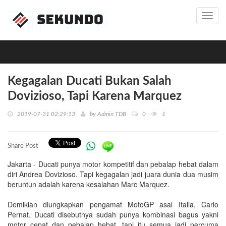
Toggl
navig
Kegagalan Ducati Bukan Salah
Dovizioso, Tapi Karena Marquez
2019-07-31 02:29:13
by
Admin TDB
0
1
Share Post
Jakarta - Ducati punya motor kompetitif dan pebalap hebat dalam
diri Andrea Dovizioso. Tapi kegagalan jadi juara dunia dua musim
beruntun adalah karena kesalahan Marc Marquez.
Demikian diungkapkan pengamat MotoGP asal Italia, Carlo
Pernat. Ducati disebutnya sudah punya kombinasi bagus yakni
motor cepat dan pebalap hebat, tapi itu semua jadi percuma