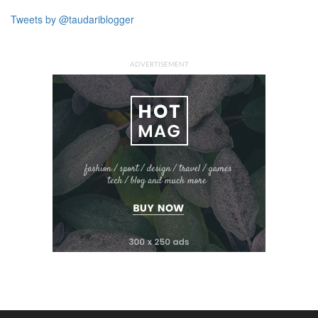
Tweets by @taudariblogger
ADVERTISEMENT