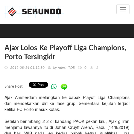
Toggl
navig
Ajax Lolos Ke Playoff Liga Champions,
Porto Tersingkir
2019-08-14 01:15:30
by
Admin TDB
0
1
Share Post
Ajax Amsterdam melangkah ke babak Playoff Liga Champions
dan mendekatkan diri ke fase grup. Sementara kejutan terjadi
ketika FC Porto masuk kotak.
Setelah berimbang 2-2 di kandang PAOK pekan lalu, Ajax giliran
menjamu lawannya itu di Johan Cruyff ArenA, Rabu (14/8/2019)
dini hari WIB pada leg kedua babak ketiga Kualifikasi Liga