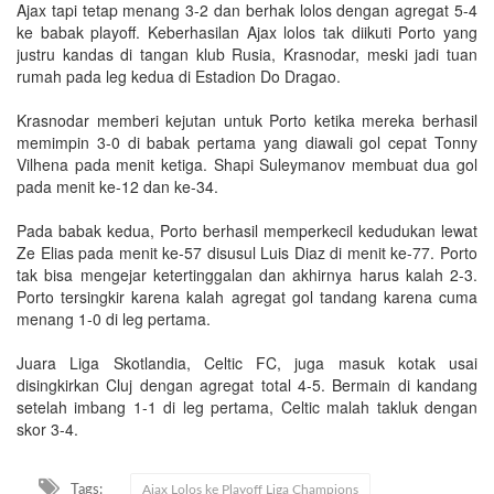
Ajax tapi tetap menang 3-2 dan berhak lolos dengan agregat 5-4
ke babak playoff. Keberhasilan Ajax lolos tak diikuti Porto yang
justru kandas di tangan klub Rusia, Krasnodar, meski jadi tuan
rumah pada leg kedua di Estadion Do Dragao.
Krasnodar memberi kejutan untuk Porto ketika mereka berhasil
memimpin 3-0 di babak pertama yang diawali gol cepat Tonny
Vilhena pada menit ketiga. Shapi Suleymanov membuat dua gol
pada menit ke-12 dan ke-34.
Pada babak kedua, Porto berhasil memperkecil kedudukan lewat
Ze Elias pada menit ke-57 disusul Luis Diaz di menit ke-77. Porto
tak bisa mengejar ketertinggalan dan akhirnya harus kalah 2-3.
Porto tersingkir karena kalah agregat gol tandang karena cuma
menang 1-0 di leg pertama.
Juara Liga Skotlandia, Celtic FC, juga masuk kotak usai
disingkirkan Cluj dengan agregat total 4-5. Bermain di kandang
setelah imbang 1-1 di leg pertama, Celtic malah takluk dengan
skor 3-4.
Tags:
Ajax Lolos ke Playoff Liga Champions