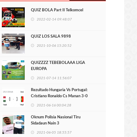
QUIZ BOLA Part II Telkomcel
2022-02-14 09:48:07
QUIZ LOS SALA 9898
2021-10-06 15:20:52
QUIZZZZ TEBEBOLAAA LIGA
EUROPA
2021-07-14 11:56:07
Rezultado Hungaria Vs Portugal:
Cristiano Ronaldo Cs Manan 3-0
2021-06-16 00:04:28
Oknum Polisia Nasional Tiru
Sidadaun Nain 3
2021-06-05 18:55:57