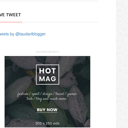
IVE TWEET
eets by @taudariblogger
ADVERTISEMENT