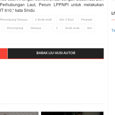
al Perhubungan Laut, Perum LPPNPI untuk melakukan
T 610," kata Sindu
L
8 Penumpang Dewasa
1 Anak-anak
dan 2 Bayi
Pesawat
Penumpang
Dewasa
1
Anak-anak
dan
Tw
BARAK LIU HUSI AUTOR