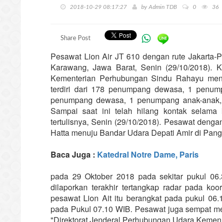
2018-10-29 08:17:27
by
Admin TDB
0
36
Share Post
Pesawat Lion Air JT 610 dengan rute Jakarta-Pa
Karawang, Jawa Barat, Senin (29/10/2018). 
Kementerian Perhubungan Sindu Rahayu men
terdiri dari 178 penumpang dewasa, 1 penu
penumpang dewasa, 1 penumpang anak-anak, da
Sampai saat ini telah hilang kontak selama
tertulisnya, Senin (29/10/2018). Pesawat deng
Hatta menuju Bandar Udara Depati Amir di Pangk
Baca Juga :
Katedral Notre Dame, Paris
pada 29 Oktober 2018 pada sekitar pukul 06
dilaporkan terakhir tertangkap radar pada k
pesawat Lion Ait itu berangkat pada pukul 06
pada Pukul 07.10 WIB. Pesawat juga sempat memi
"Direktorat Jenderal Perhubungan Udara Kemenh