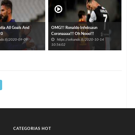
tia All Goals And
OMG!!! Ronaldo Infeksaun
20
Coronaaaa!!! Oh Nooo!!!
undo.tl/2020-09-09
https://sekundo.tl/2020-10-14
10:56:02
CATEGORIAS HOT