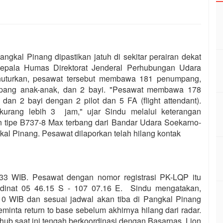
ngkal Pinang dipastikan jatuh di sekitar perairan dekat
Kepala Humas Direktorat Jenderal Perhubungan Udara
uturkan, pesawat tersebut membawa 181 penumpang,
mpang anak-anak, dan 2 bayi. "Pesawat membawa 178
n 2 bayi dengan 2 pilot dan 5 FA (flight attendant).
 kurang lebih 3 jam," ujar Sindu melalui keterangan
an tipe B737-8 Max terbang dari Bandar Udara Soekarno-
al Pinang. Pesawat dilaporkan telah hilang kontak
.33 WIB. Pesawat dengan nomor registrasi PK-LQP itu
oordinat 05 46.15 S - 107 07.16 E. Sindu mengatakan,
.10 WIB dan sesuai jadwal akan tiba di Pangkal Pinang
nta return to base sebelum akhirnya hilang dari radar.
ub saat ini tengah berkoordinasi dengan Basarnas, Lion