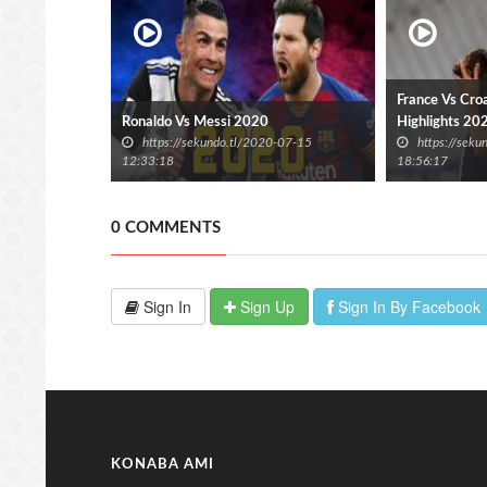
France Vs Croa
Ronaldo Vs Messi 2020
Highlights 20
https://sekundo.tl/2020-07-15
https://sek
12:33:18
18:56:17
0 COMMENTS
Sign In
Sign Up
Sign In By Facebook
KONABA AMI