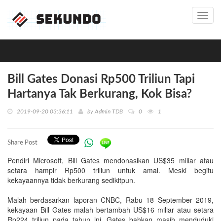
Toggl
navig
Bill Gates Donasi Rp500 Triliun Tapi
Hartanya Tak Berkurang, Kok Bisa?
2019-09-20 03:36:11
by
Admin TDB
0
1
Share Post
Pendiri Microsoft, Bill Gates mendonasikan US$35 miliar atau
setara hampir Rp500 triliun untuk amal. Meski begitu
kekayaannya tidak berkurang sedikitpun.
Malah berdasarkan laporan CNBC, Rabu 18 September 2019,
kekayaan Bill Gates malah bertambah US$16 miliar atau setara
Rp224 triliun pada tahun ini. Gates bahkan masih menduduki