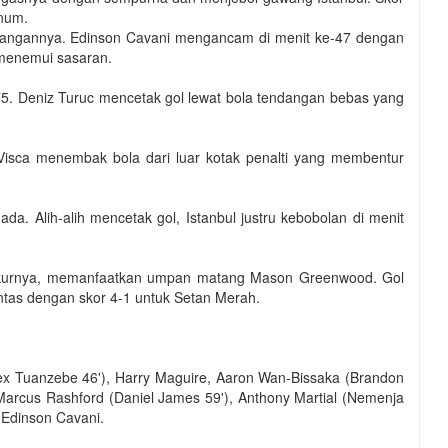
inum.
angannya. Edinson Cavani mengancam di menit ke-47 dengan
 menemui sasaran.
-75. Deniz Turuc mencetak gol lewat bola tendangan bebas yang
 Visca menembak bola dari luar kotak penalti yang membentur
. Alih-alih mencetak gol, Istanbul justru kebobolan di menit
rukurnya, memanfaatkan umpan matang Mason Greenwood. Gol
untas dengan skor 4-1 untuk Setan Merah.
lex Tuanzebe 46'), Harry Maguire, Aaron Wan-Bissaka (Brandon
 Marcus Rashford (Daniel James 59'), Anthony Martial (Nemenja
 Edinson Cavani.