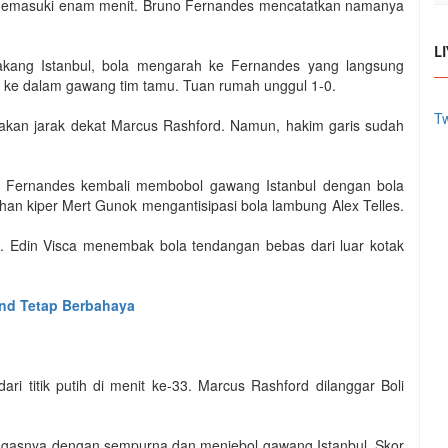
 memasuki enam menit. Bruno Fernandes mencatatkan namanya
L
lakang Istanbul, bola mengarah ke Fernandes yang langsung
 ke dalam gawang tim tamu. Tuan rumah unggul 1-0.
Tw
pakan jarak dekat Marcus Rashford. Namun, hakim garis sudah
 Fernandes kembali membobol gawang Istanbul dengan bola
an kiper Mert Gunok mengantisipasi bola lambung Alex Telles.
8. Edin Visca menembak bola tendangan bebas dari luar kotak
and Tetap Berbahaya
i titik putih di menit ke-33. Marcus Rashford dilanggar Boli
ugasnya dengan sempurna dan menjebol gawang Istanbul. Skor