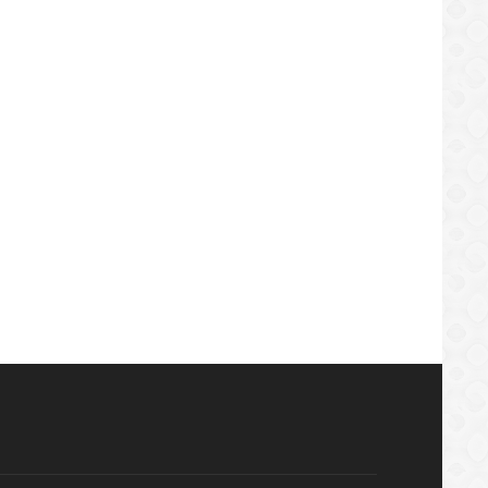
Udinese Vs Juventus (24 Jul 2020) 2-
aldo Vs Messi 2020
1
ttps://sekundo.tl/2020-07-15
https://sekundo.tl/2020-07-24
3:18
12:26:00