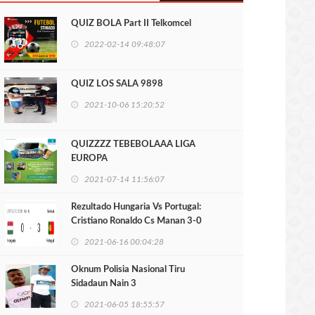
QUIZ BOLA Part II Telkomcel
2022-02-14 09:48:07
QUIZ LOS SALA 9898
2021-10-06 15:20:52
QUIZZZZ TEBEBOLAAA LIGA
EUROPA
2021-07-14 11:56:07
Rezultado Hungaria Vs Portugal:
Cristiano Ronaldo Cs Manan 3-0
2021-06-16 00:04:28
Oknum Polisia Nasional Tiru
Sidadaun Nain 3
2021-06-05 18:55:57