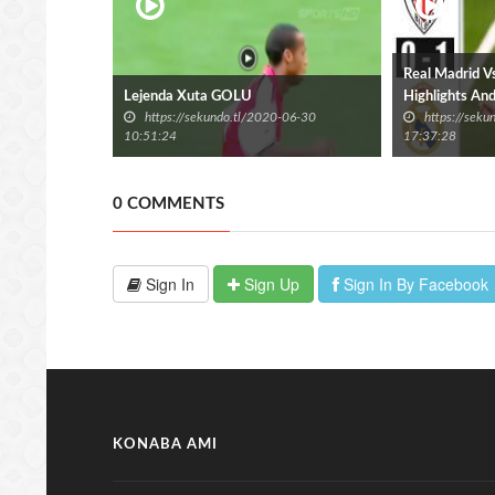
Real Madrid Vs 
Lejenda Xuta GOLU
Highlights An
https://sekundo.tl/2020-06-30
https://sek
10:51:24
17:37:28
0 COMMENTS
Sign In
Sign Up
Sign In By Facebook
KONABA AMI