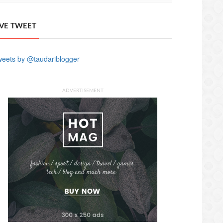
IVE TWEET
eets by @taudariblogger
ADVERTISEMENT