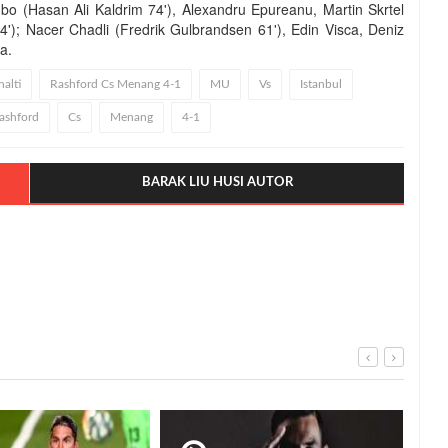
bo (Hasan Ali Kaldrim 74'), Alexandru Epureanu, Martin Skrtel
4'); Nacer Chadli (Fredrik Gulbrandsen 61'), Edin Visca, Deniz
a.
alti
Rashford Cs Menang 4-1
MU
Vs
Istanbul
ashford
Cs
Menang
4-1
BARAK LIU HUSI AUTOR