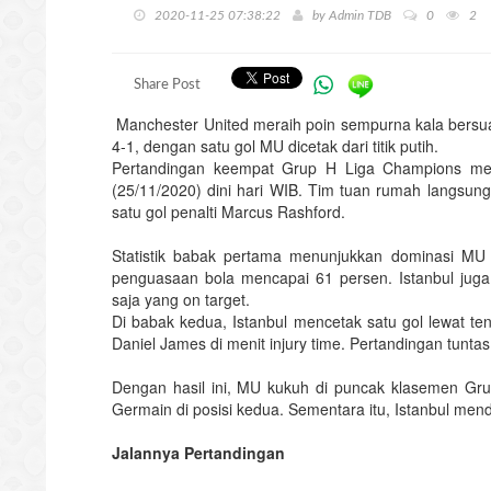
2020-11-25 07:38:22
by
Admin TDB
0
2
Share Post
Manchester United meraih poin sempurna kala bersu
4-1, dengan satu gol MU dicetak dari titik putih.
Pertandingan keempat Grup H Liga Champions mem
(25/11/2020) dini hari WIB. Tim tuan rumah langsun
satu gol penalti Marcus Rashford.
Statistik babak pertama menunjukkan dominasi MU 
penguasaan bola mencapai 61 persen. Istanbul juga
saja yang on target.
Di babak kedua, Istanbul mencetak satu gol lewat 
Daniel James di menit injury time. Pertandingan tun
Dengan hasil ini, MU kukuh di puncak klasemen Grup
Germain di posisi kedua. Sementara itu, Istanbul men
Jalannya Pertandingan