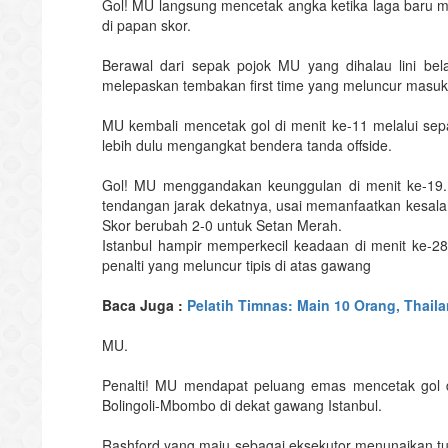
Gol! MU langsung mencetak angka ketika laga baru
di papan skor.
Berawal dari sepak pojok MU yang dihalau lini be
melepaskan tembakan first time yang meluncur masuk
MU kembali mencetak gol di menit ke-11 melalui se
lebih dulu mengangkat bendera tanda offside.
Gol! MU menggandakan keunggulan di menit ke-19.
tendangan jarak dekatnya, usai memanfaatkan kesalah
Skor berubah 2-0 untuk Setan Merah.
Istanbul hampir memperkecil keadaan di menit ke-2
penalti yang meluncur tipis di atas gawang
Baca Juga :
Pelatih Timnas: Main 10 Orang, Thail
MU.
Penalti! MU mendapat peluang emas mencetak gol dar
Bolingoli-Mbombo di dekat gawang Istanbul.
Rashford yang maju sebagai eksekutor menunaikan t