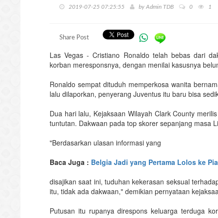
2019-07-25 07:25:55
by
Admin TDB
0
1
Share Post
Las Vegas - Cristiano Ronaldo telah bebas dari 
korban meresponsnya, dengan menilai kasusnya belum
Ronaldo sempat dituduh memperkosa wanita bernama
lalu dilaporkan, penyerang Juventus itu baru bisa sedik
Dua hari lalu, Kejaksaan Wilayah Clark County meri
tuntutan. Dakwaan pada top skorer sepanjang masa Li
"Berdasarkan ulasan informasi yang
Baca Juga :
Belgia Jadi yang Pertama Lolos ke Pi
disajikan saat ini, tuduhan kekerasan seksual terhada
itu, tidak ada dakwaan," demikian pernyataan kejaksa
Putusan itu rupanya direspons keluarga terduga ko