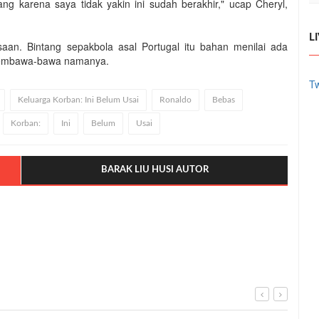
ng karena saya tidak yakin ini sudah berakhir," ucap Cheryl,
L
an. Bintang sepakbola asal Portugal itu bahan menilai ada
 membawa-bawa namanya.
Tw
Keluarga Korban: Ini Belum Usai
Ronaldo
Bebas
Korban:
Ini
Belum
Usai
BARAK LIU HUSI AUTOR