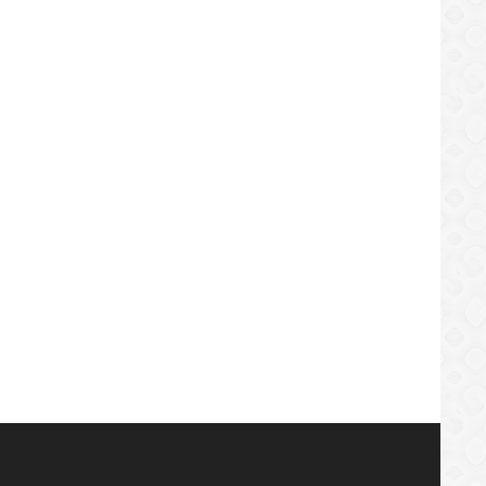
entus Vs Novara 5-0
Portugal Vs Spain 2020
ttps://sekundo.tl/2020-09-14
https://sekundo.tl/2020-10-08
1:41
11:30:09