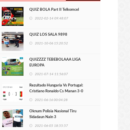
QUIZ BOLA Part II Telkomcel
2022-02-14 09:48:07
QUIZ LOS SALA 9898
2021-10-06 15:20:52
QUIZZZZ TEBEBOLAAA LIGA
EUROPA
2021-07-14 11:56:07
Rezultado Hungaria Vs Portugal:
Cristiano Ronaldo Cs Manan 3-0
2021-06-16 00:04:28
Oknum Polisia Nasional Tiru
Sidadaun Nain 3
2021-06-05 18:55:57