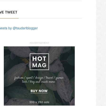
IVE TWEET
eets by @taudariblogger
ADVERTISEMENT