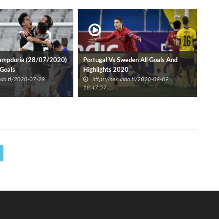
Sampdoria (28/07/2020)
Portugal Vs Sweden All Goals And
 Goals
Highlights 2020
Juv
undo.tl/2020-07-29
https://sekundo.tl/2020-09-09
h
18:47:57
09:5