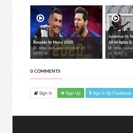
Juventus Vs 
Ronaldo Vs Messi 2020
All Hi-lights &
https://sekundo.tl/2020-07-15
https://sek
12:33:18
11:31:57
0 COMMENTS
Sign In
Sign Up
Sign In By Facebook