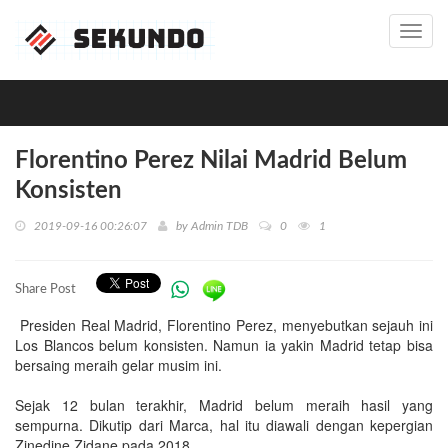
Toggl
navig
Florentino Perez Nilai Madrid Belum
Konsisten
2019-09-16 00:26:07
by
Admin TDB
0
1
Share Post
Presiden Real Madrid, Florentino Perez, menyebutkan sejauh ini
Los Blancos belum konsisten. Namun ia yakin Madrid tetap bisa
bersaing meraih gelar musim ini.
Sejak 12 bulan terakhir, Madrid belum meraih hasil yang
sempurna. Dikutip dari Marca, hal itu diawali dengan kepergian
Zinedine Zidane pada 2018.