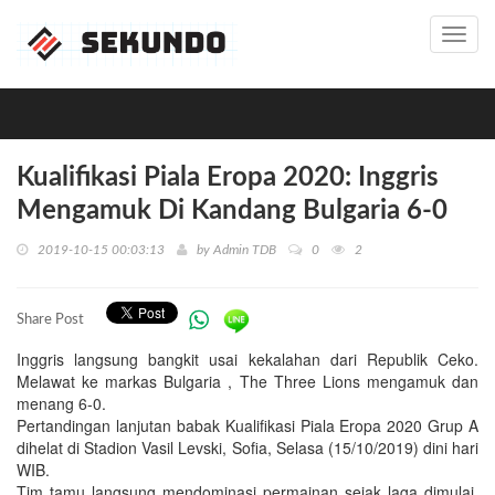
Toggl
navig
Kualifikasi Piala Eropa 2020: Inggris
Mengamuk Di Kandang Bulgaria 6-0
2019-10-15 00:03:13
by
Admin TDB
0
2
Share Post
Inggris langsung bangkit usai kekalahan dari Republik Ceko.
Melawat ke markas Bulgaria , The Three Lions mengamuk dan
menang 6-0.
Pertandingan lanjutan babak Kualifikasi Piala Eropa 2020 Grup A
dihelat di Stadion Vasil Levski, Sofia, Selasa (15/10/2019) dini hari
WIB.
Tim tamu langsung mendominasi permainan sejak laga dimulai.