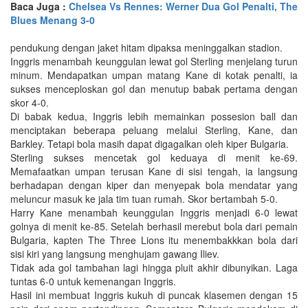
Baca Juga :
Chelsea Vs Rennes: Werner Dua Gol Penalti, The
Blues Menang 3-0
pendukung dengan jaket hitam dipaksa meninggalkan stadion.
Inggris menambah keunggulan lewat gol Sterling menjelang turun
minum. Mendapatkan umpan matang Kane di kotak penalti, ia
sukses menceploskan gol dan menutup babak pertama dengan
skor 4-0.
Di babak kedua, Inggris lebih memainkan possesion ball dan
menciptakan beberapa peluang melalui Sterling, Kane, dan
Barkley. Tetapi bola masih dapat digagalkan oleh kiper Bulgaria.
Sterling sukses mencetak gol keduaya di menit ke-69.
Memafaatkan umpan terusan Kane di sisi tengah, ia langsung
berhadapan dengan kiper dan menyepak bola mendatar yang
meluncur masuk ke jala tim tuan rumah. Skor bertambah 5-0.
Harry Kane menambah keunggulan Inggris menjadi 6-0 lewat
golnya di menit ke-85. Setelah berhasil merebut bola dari pemain
Bulgaria, kapten The Three Lions itu menembakkkan bola dari
sisi kiri yang langsung menghujam gawang Iliev.
Tidak ada gol tambahan lagi hingga pluit akhir dibunyikan. Laga
tuntas 6-0 untuk kemenangan Inggris.
Hasil ini membuat Inggris kukuh di puncak klasemen dengan 15