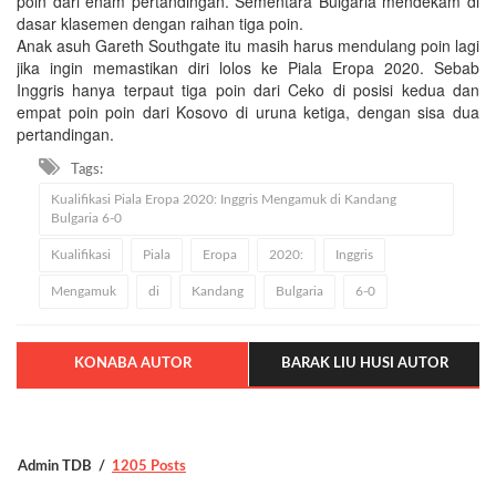
poin dari enam pertandingan. Sementara Bulgaria mendekam di
dasar klasemen dengan raihan tiga poin.
Anak asuh Gareth Southgate itu masih harus mendulang poin lagi
jika ingin memastikan diri lolos ke Piala Eropa 2020. Sebab
Inggris hanya terpaut tiga poin dari Ceko di posisi kedua dan
empat poin poin dari Kosovo di uruna ketiga, dengan sisa dua
pertandingan.
Tags:
Kualifikasi Piala Eropa 2020: Inggris Mengamuk di Kandang
Bulgaria 6-0
Kualifikasi
Piala
Eropa
2020:
Inggris
Mengamuk
di
Kandang
Bulgaria
6-0
KONABA AUTOR
BARAK LIU HUSI AUTOR
Admin TDB
1205 Posts