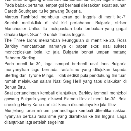
Pada babak pertama, empat gol berhasil dilesakkan skuat asuhan
Gareth Southgate itu ke gawang Bulgaria.
Marcus Rashford membuka keran gol Inggris di menit ke-7.
Setelah meliuk-liuk di sisi kiri pertahanan Bulgaria, striker
Manchester United itu melepaskan bola tembakan yang gagal
dihalau kiper. Skor 1-0 untuk timnas Inggris.
The Three Lions menambah keunggulan di menit ke-20. Ross
Barkley mencatatkan namanya di papan skor, usai sukses
menceploskan bola ke jala Bulgaria berkat umpan matang
Raheem Sterling.
Pada menit ke-30, laga sempat berhenti usai fans Bulgaria
menyanyikan lagu bernada rasialisme yang ditujukan kepada
Sterling dan Tyrone Mings. Tidak sedikit pula pendukung tim tuan
rumah melakukan salam Nazi Sieg Heil! yang tabu dilakukan di
Benua Biru.
Saat pertandingan kembali dilanjutkan, Barkley kembali menjebol
gawang Bulgaria yang dikawal Plamen Iliev di menit ke-32. Bola
crossing Harry Kane dari sisi kanan disundulnya ke jala Illiev.
Menjelang turun minum, pertandingan kembali dihentikan akibat
nyanyian berbau rasialisme yang diarahkan ke tim Inggris. Laga
dilanjutkan lagi setelah segelintir