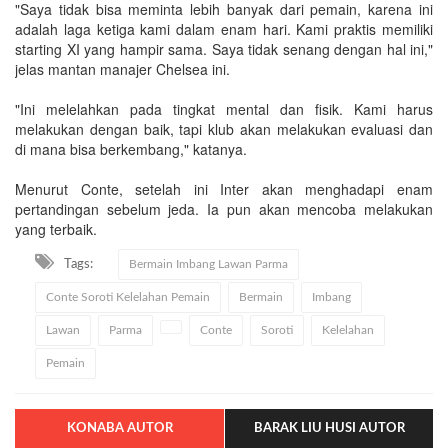
"Saya tidak bisa meminta lebih banyak dari pemain, karena ini
adalah laga ketiga kami dalam enam hari. Kami praktis memiliki
starting XI yang hampir sama. Saya tidak senang dengan hal ini,"
jelas mantan manajer Chelsea ini.
"Ini melelahkan pada tingkat mental dan fisik. Kami harus
melakukan dengan baik, tapi klub akan melakukan evaluasi dan
di mana bisa berkembang," katanya.
Menurut Conte, setelah ini Inter akan menghadapi enam
pertandingan sebelum jeda. Ia pun akan mencoba melakukan
yang terbaik.
Tags:
Bermain Imbang Lawan Parma
Conte Soroti Kelelahan Pemain
Bermain
Imbang
Lawan
Parma
Conte
Soroti
Kelelahan
Pemain
KONABA AUTOR
BARAK LIU HUSI AUTOR