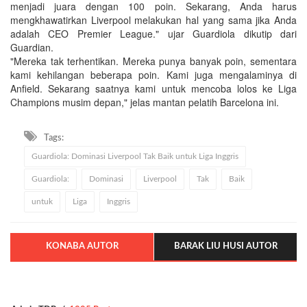
menjadi juara dengan 100 poin. Sekarang, Anda harus
mengkhawatirkan Liverpool melakukan hal yang sama jika Anda
adalah CEO Premier League." ujar Guardiola dikutip dari
Guardian.
"Mereka tak terhentikan. Mereka punya banyak poin, sementara
kami kehilangan beberapa poin. Kami juga mengalaminya di
Anfield. Sekarang saatnya kami untuk mencoba lolos ke Liga
Champions musim depan," jelas mantan pelatih Barcelona ini.
Tags:
Guardiola: Dominasi Liverpool Tak Baik untuk Liga Inggris
Guardiola:
Dominasi
Liverpool
Tak
Baik
untuk
Liga
Inggris
KONABA AUTOR
BARAK LIU HUSI AUTOR