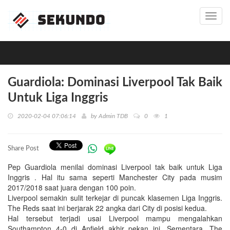
Toggl
navig
Guardiola: Dominasi Liverpool Tak Baik
Untuk Liga Inggris
2020-02-04 07:06:14
by
Admin TDB
0
1
Share Post
Pep Guardiola menilai dominasi Liverpool tak baik untuk Liga
Inggris . Hal itu sama seperti Manchester City pada musim
2017/2018 saat juara dengan 100 poin.
Liverpool semakin sulit terkejar di puncak klasemen Liga Inggris.
The Reds saat ini berjarak 22 angka dari City di posisi kedua.
Hal tersebut terjadi usai Liverpool mampu mengalahkan
Southampton 4-0 di Anfield akhir pekan ini. Sementara, The