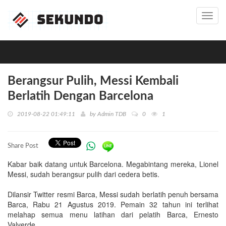
Toggl
navig
Berangsur Pulih, Messi Kembali
Berlatih Dengan Barcelona
2019-08-22 01:49:11
by
Admin TDB
0
1
Share Post
Kabar baik datang untuk Barcelona. Megabintang mereka, Lionel
Messi, sudah berangsur pulih dari cedera betis.
Dilansir Twitter resmi Barca, Messi sudah berlatih penuh bersama
Barca, Rabu 21 Agustus 2019. Pemain 32 tahun ini terlihat
melahap semua menu latihan dari pelatih Barca, Ernesto
Valverde.