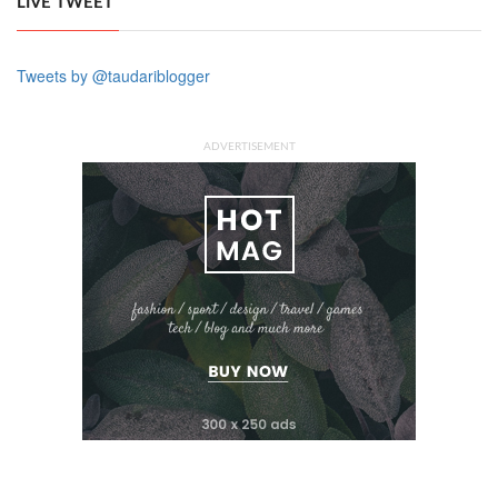
LIVE TWEET
Tweets by @taudariblogger
ADVERTISEMENT