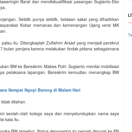
waringin Barat dan mendiskualifikasi pasangan Sugianto-Eko
nya.
L
angan. Selidik punya selidik, belasan saksi yang dihadirkan
 masyarakat Kobar memanas dan kemenangan Ujang versi MK
gan.
Tw
 palsu itu. Ditangkaplah Zulfahmi Arsad yang menjadi perekrut
m 7 bulan penjara karena melakukan tindak pidana sebagaimana
ukan BW ke Bareskrim Mabes Polri. Sugianto menilai mobilisasi
hanya pelaksana lapangan. Bareskrim kemudian menangkap BW
ara Sempat Ngopi Bareng di Malam Hari
 tidak ditahan.
ahmi seolah-olah kolega saya dan menyelundupkan nama saya
i kala itu.
ngka BW tersebut. Status deponering itu pernah digugat ke PN