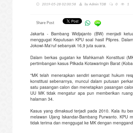
2019-05-28 02:00:58
by
Admin TDB
0
1
Share Post
Jakarta - Bambang Widjajanto (BW) menjadi ket
menggugat Keputusan KPU soal hasil Pilpres. Dala
Jokowi-Ma'ruf sebanyak 16,9 juta suara.
Dalam berkas gugatan ke Mahkamah Konstitusi (MK)
pertimbangan kasus Pilkada Kotawaringin Barat (Koba
"MK telah menerapkan sendiri semangat hukum res
konstitusi sebenarnya, muncul dalam putusan perkar
satu pasangan calon dan menetapkan pasangan calon
UU MK tidak mengatur apa pun memberikan ruang 
halaman 34.
Kasus yang dimaksud terjadi pada 2010. Kala itu be
melawan Ujang Iskandar-Bambang Purwanto. KPU m
tidak terima dan menggugat ke MK dengan menggan