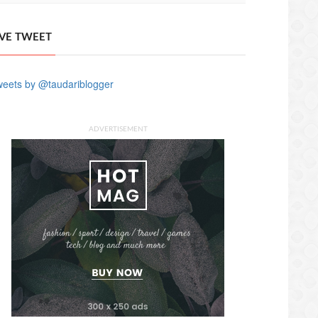
IVE TWEET
eets by @taudariblogger
ADVERTISEMENT