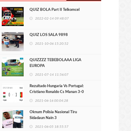
QUIZ BOLA Part II Telkomcel
2022-02-14 09:48:07
QUIZ LOS SALA 9898
2021-10-06 15:20:52
QUIZZZZ TEBEBOLAAA LIGA
EUROPA
2021-07-14 11:56:07
Rezultado Hungaria Vs Portugal:
Cristiano Ronaldo Cs Manan 3-0
2021-06-16 00:04:28
Oknum Polisia Nasional Tiru
Sidadaun Nain 3
2021-06-05 18:55:57