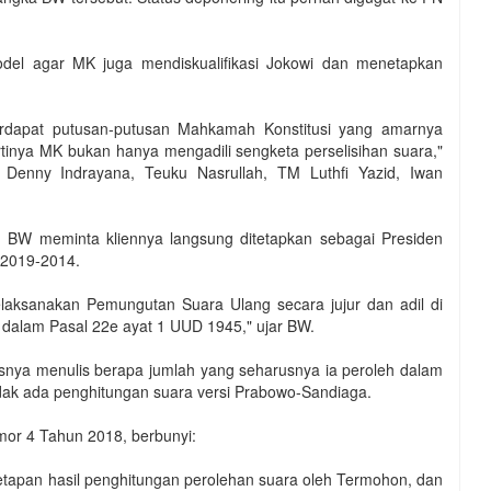
odel agar MK juga mendiskualifikasi Jokowi dan menetapkan
 terdapat putusan-putusan Mahkamah Konstitusi yang amarnya
rtinya MK bukan hanya mengadili sengketa perselisihan suara,"
Denny Indrayana, Teuku Nasrullah, TM Luthfi Yazid, Iwan
, BW meminta kliennya langsung ditetapkan sebagai Presiden
 2019-2014.
aksanakan Pemungutan Suara Ulang secara jujur dan adil di
 dalam Pasal 22e ayat 1 UUD 1945," ujar BW.
usnya menulis berapa jumlah yang seharusnya ia peroleh dalam
idak ada penghitungan suara versi Prabowo-Sandiaga.
mor 4 Tahun 2018, berbunyi:
tapan hasil penghitungan perolehan suara oleh Termohon, dan