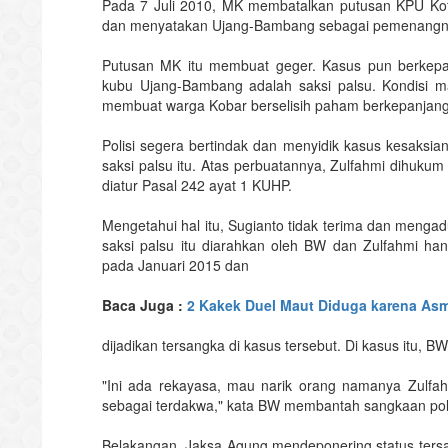
Pada 7 Juli 2010, MK membatalkan putusan KPU Kota
dan menyatakan Ujang-Bambang sebagai pemenang
Putusan MK itu membuat geger. Kasus pun berkepanj
kubu Ujang-Bambang adalah saksi palsu. Kondisi
membuat warga Kobar berselisih paham berkepanjan
Polisi segera bertindak dan menyidik kasus kesaksian
saksi palsu itu. Atas perbuatannya, Zulfahmi dihuku
diatur Pasal 242 ayat 1 KUHP.
Mengetahui hal itu, Sugianto tidak terima dan mengad
saksi palsu itu diarahkan oleh BW dan Zulfahmi 
pada Januari 2015 dan
Baca Juga :
2 Kakek Duel Maut Diduga karena Asm
dijadikan tersangka di kasus tersebut. Di kasus itu, BW
"Ini ada rekayasa, mau narik orang namanya Zulf
sebagai terdakwa," kata BW membantah sangkaan polis
Belakangan, Jaksa Agung mendeponering status tersa