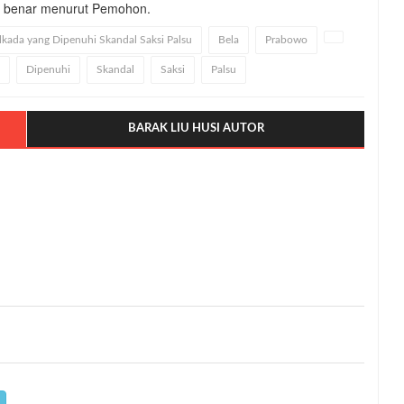
g benar menurut Pemohon.
kada yang Dipenuhi Skandal Saksi Palsu
Bela
Prabowo
Dipenuhi
Skandal
Saksi
Palsu
BARAK LIU HUSI AUTOR