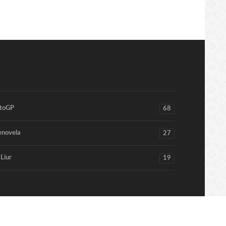
toGP
68
enovela
27
 Liur
19