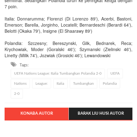
semifinal. Sedangkan Polandia turun ke peringkat ketiga dengan
7 poin.
Italia: Donnarumma; Florenzi (Di Lorenzo 89'), Acerbi, Bastoni,
Emerson; Barella, Jorginho, Locatelli; Bernardeschi (Berardi 64'),
Belotti (Okaka 79'), Insigne (El Shaarawy 89')
Polandia: Szczesny; Bereszynski, Glik, Bednarek, Reca;
Krychowiak, Moder (Goralski 46'); Szymanski (Zielinski 46'),
Linetty (Milik 74'), Jozwiak (Grosicki 46'); Lewandowski
Tags:
UEFA Nations League: Italia Tumbangkan Polandia 2-0
UEFA
Nations
League:
Italia
Tumbangkan
Polandia
2-0
KONABA AUTOR
BARAK LIU HUSI AUTOR