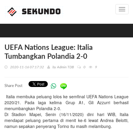
Toggl
navig
UEFA Nations League: Italia
Tumbangkan Polandia 2-0
2020-11-16 07:17:32
by
Admin TDB
0
9
Share Post
Italia membuka peluang lolos ke semfinal UEFA Nations League
2020/21. Pada laga kelima Grup A1, Gli Azzurri berhasil
menumbangkan Polandia 2-0.
Di Stadion Mapei, Senin (16/11/2020) dini hari WIB, Italia
mendapat peluang pertama di menit ke-6 lewat Andrea Belotti,
namun sepakan penyerang Torino itu masih melambung.