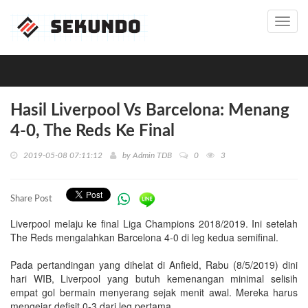
Toggl
navig
Hasil Liverpool Vs Barcelona: Menang
4-0, The Reds Ke Final
2019-05-08 07:11:12
by
Admin TDB
0
3
Share Post
Liverpool melaju ke final Liga Champions 2018/2019. Ini setelah
The Reds mengalahkan Barcelona 4-0 di leg kedua semifinal.
Pada pertandingan yang dihelat di Anfield, Rabu (8/5/2019) dini
hari WIB, Liverpool yang butuh kemenangan minimal selisih
empat gol bermain menyerang sejak menit awal. Mereka harus
mengejar defisit 0-3 dari leg pertama.