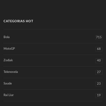
CATEGORIAS HOT
Bola
715
MotoGP
68
Zodiak
40
Telenovela
27
Saude
23
Rai Liur
19