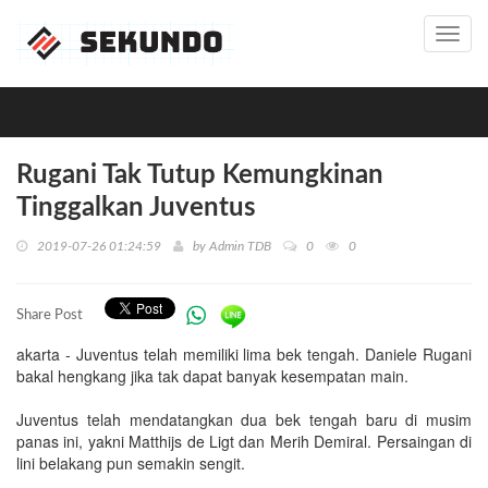
Toggl
navig
Rugani Tak Tutup Kemungkinan
Tinggalkan Juventus
2019-07-26 01:24:59
by
Admin TDB
0
0
Share Post
akarta - Juventus telah memiliki lima bek tengah. Daniele Rugani
bakal hengkang jika tak dapat banyak kesempatan main.
Juventus telah mendatangkan dua bek tengah baru di musim
panas ini, yakni Matthijs de Ligt dan Merih Demiral. Persaingan di
lini belakang pun semakin sengit.