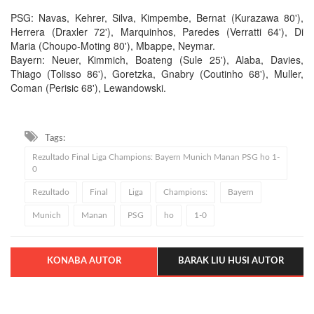
PSG: Navas, Kehrer, Silva, Kimpembe, Bernat (Kurazawa 80'),
Herrera (Draxler 72'), Marquinhos, Paredes (Verratti 64'), Di
Maria (Choupo-Moting 80'), Mbappe, Neymar.
Bayern: Neuer, Kimmich, Boateng (Sule 25'), Alaba, Davies,
Thiago (Tolisso 86'), Goretzka, Gnabry (Coutinho 68'), Muller,
Coman (Perisic 68'), Lewandowski.
Tags:
Rezultado Final Liga Champions: Bayern Munich Manan PSG ho 1-
0
Rezultado
Final
Liga
Champions:
Bayern
Munich
Manan
PSG
ho
1-0
KONABA AUTOR
BARAK LIU HUSI AUTOR