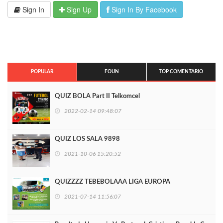
Sign In
Sign Up
Sign In By Facebook
POPULAR
FOUN
TOP COMENTARIO
QUIZ BOLA Part II Telkomcel
2022-02-14 09:48:07
QUIZ LOS SALA 9898
2021-10-06 15:20:52
QUIZZZZ TEBEBOLAAA LIGA EUROPA
2021-07-14 11:56:07