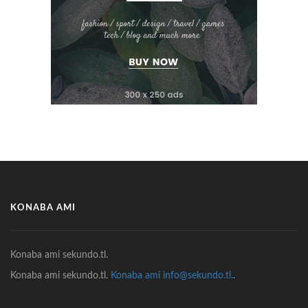
KONABA AMI
Konaba ami sekundo.tl.
Konaba ami sekundo.tl.
Konaba ami info@sekundo.tl.
.