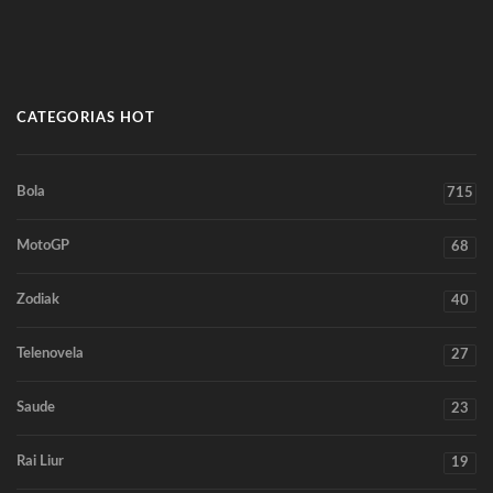
CATEGORIAS HOT
Bola
715
MotoGP
68
Zodiak
40
Telenovela
27
Saude
23
Rai Liur
19