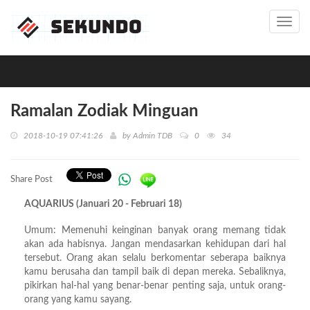
Toggl
navig
Ramalan Zodiak Minguan
2018-10-19 07:41:26
by
Admin TDB
0
34
Share Post
AQUARIUS (Januari 20 - Februari 18)
Umum: Memenuhi keinginan banyak orang memang tidak
akan ada habisnya. Jangan mendasarkan kehidupan dari hal
tersebut. Orang akan selalu berkomentar seberapa baiknya
kamu berusaha dan tampil baik di depan mereka. Sebaliknya,
pikirkan hal-hal yang benar-benar penting saja, untuk orang-
orang yang kamu sayang.