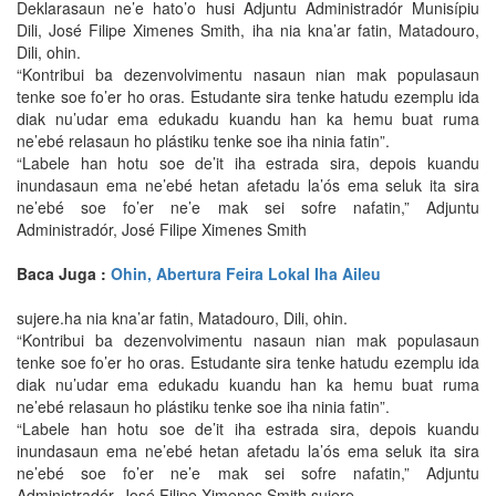
Deklarasaun ne’e hato’o husi Adjuntu Administradór Munisípiu
Dili, José Filipe Ximenes Smith, iha nia kna’ar fatin, Matadouro,
Dili, ohin.
“Kontribui ba dezenvolvimentu nasaun nian mak populasaun
tenke soe fo’er ho oras. Estudante sira tenke hatudu ezemplu ida
diak nu’udar ema edukadu kuandu han ka hemu buat ruma
ne’ebé relasaun ho plástiku tenke soe iha ninia fatin”.
“Labele han hotu soe de’it iha estrada sira, depois kuandu
inundasaun ema ne’ebé hetan afetadu la’ós ema seluk ita sira
ne’ebé soe fo’er ne’e mak sei sofre nafatin,” Adjuntu
Administradór, José Filipe Ximenes Smith
Baca Juga :
Ohin, Abertura Feira Lokal Iha Aileu
sujere.ha nia kna’ar fatin, Matadouro, Dili, ohin.
“Kontribui ba dezenvolvimentu nasaun nian mak populasaun
tenke soe fo’er ho oras. Estudante sira tenke hatudu ezemplu ida
diak nu’udar ema edukadu kuandu han ka hemu buat ruma
ne’ebé relasaun ho plástiku tenke soe iha ninia fatin”.
“Labele han hotu soe de’it iha estrada sira, depois kuandu
inundasaun ema ne’ebé hetan afetadu la’ós ema seluk ita sira
ne’ebé soe fo’er ne’e mak sei sofre nafatin,” Adjuntu
Administradór, José Filipe Ximenes Smith sujere.