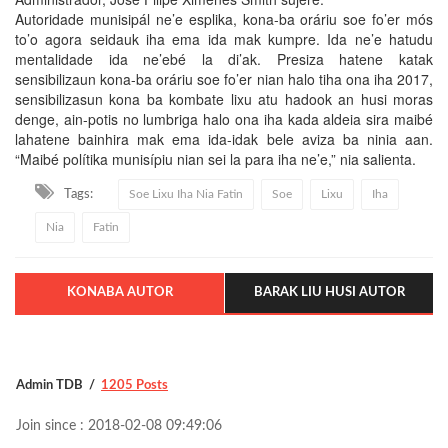
Autoridade munisipál ne’e esplika, kona-ba oráriu soe fo’er mós
to’o agora seidauk iha ema ida mak kumpre. Ida ne’e hatudu
mentalidade ida ne’ebé la di’ak. Presiza hatene katak
sensibilizaun kona-ba oráriu soe fo’er nian halo tiha ona iha 2017,
sensibilizasun kona ba kombate lixu atu hadook an husi moras
denge, ain-potis no lumbriga halo ona iha kada aldeia sira maibé
lahatene bainhira mak ema ida-idak bele aviza ba ninia aan.
“Maibé polítika munisípiu nian sei la para iha ne’e,” nia salienta.
Tags:
Soe Lixu Iha Nia Fatin
Soe
Lixu
Iha
Nia
Fatin
KONABA AUTOR
BARAK LIU HUSI AUTOR
Admin TDB
1205 Posts
Join since : 2018-02-08 09:49:06