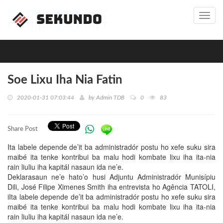
Toggl
navig
Soe Lixu Iha Nia Fatin
2020-01-31 07:03:44
by
Admin TDB
0
83
Share Post
Ita labele depende de’it ba administradór postu ho xefe suku sira
maibé ita tenke kontribui ba malu hodi kombate lixu iha ita-nia
rain liuliu iha kapitál nasaun ida ne’e.
Deklarasaun ne’e hato’o husi Adjuntu Administradór Munisípiu
Dili, José Filipe Ximenes Smith iha entrevista ho Agência TATOLI,
iIta labele depende de’it ba administradór postu ho xefe suku sira
maibé ita tenke kontribui ba malu hodi kombate lixu iha ita-nia
rain liuliu iha kapitál nasaun ida ne’e.