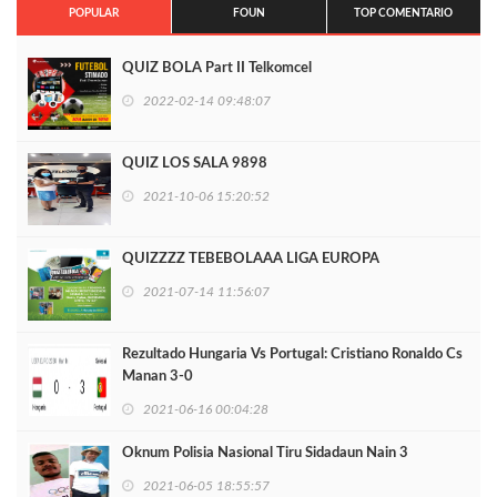
POPULAR
FOUN
TOP COMENTARIO
QUIZ BOLA Part II Telkomcel
2022-02-14 09:48:07
QUIZ LOS SALA 9898
2021-10-06 15:20:52
QUIZZZZ TEBEBOLAAA LIGA EUROPA
2021-07-14 11:56:07
Rezultado Hungaria Vs Portugal: Cristiano Ronaldo Cs
Manan 3-0
2021-06-16 00:04:28
Oknum Polisia Nasional Tiru Sidadaun Nain 3
2021-06-05 18:55:57