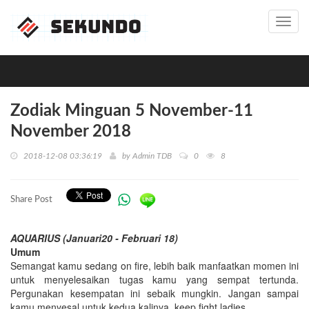
Toggl
navig
Zodiak Minguan 5 November-11
November 2018
2018-12-08 03:36:19
by
Admin TDB
0
8
Share Post
AQUARIUS (Januari20 - Februari 18)
Umum
Semangat kamu sedang on fire, lebih baik manfaatkan momen ini
untuk menyelesaikan tugas kamu yang sempat tertunda.
Pergunakan kesempatan ini sebaik mungkin. Jangan sampai
kamu menyesal untuk kedua kalinya, keep fight ladies.