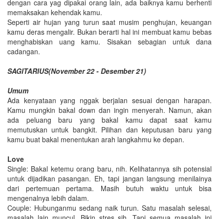
dengan cara yag dipakai orang lain, ada baiknya kamu berhenti
memaksakan kehendak kamu.
Seperti air hujan yang turun saat musim penghujan, keuangan
kamu deras mengalir. Bukan berarti hal ini membuat kamu bebas
menghabiskan uang kamu. Sisakan sebagian untuk dana
cadangan.
SAGITARIUS(November 22 - Desember 21)
Umum
Ada kenyataan yang nggak berjalan sesuai dengan harapan.
Kamu mungkin bakal down dan ingin menyerah. Namun, akan
ada peluang baru yang bakal kamu dapat saat kamu
memutuskan untuk bangkit. Pilihan dan keputusan baru yang
kamu buat bakal menentukan arah langkahmu ke depan.
Love
Single: Bakal ketemu orang baru, nih. Kelihatannya sih potensial
untuk dijadikan pasangan. Eh, tapi jangan langsung menilainya
dari pertemuan pertama. Masih butuh waktu untuk bisa
mengenalnya lebih dalam.
Couple: Hubunganmu sedang naik turun. Satu masalah selesai,
masalah lain muncul. Bikin stres sih. Tapi semua masalah ini