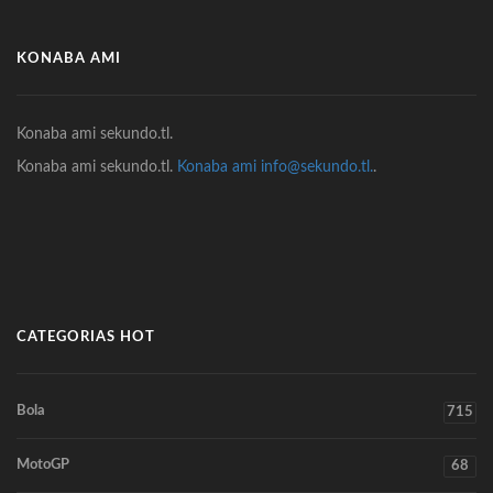
KONABA AMI
Konaba ami sekundo.tl.
Konaba ami sekundo.tl.
Konaba ami info@sekundo.tl.
.
CATEGORIAS HOT
Bola
715
MotoGP
68