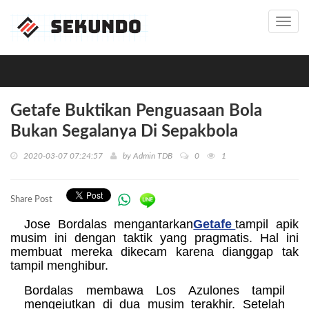
Toggl
navig
Getafe Buktikan Penguasaan Bola
Bukan Segalanya Di Sepakbola
2020-03-07 07:24:57
by
Admin TDB
0
1
Share Post
Jose Bordalas mengantarkan
Getafe
tampil apik
musim ini dengan taktik yang pragmatis. Hal ini
membuat mereka dikecam karena dianggap tak
tampil menghibur.
Bordalas membawa Los Azulones tampil
mengejutkan di dua musim terakhir. Setelah