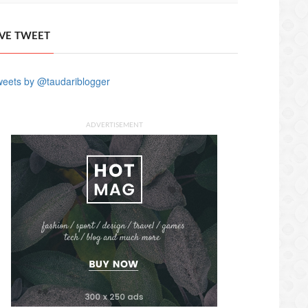
IVE TWEET
eets by @taudariblogger
ADVERTISEMENT