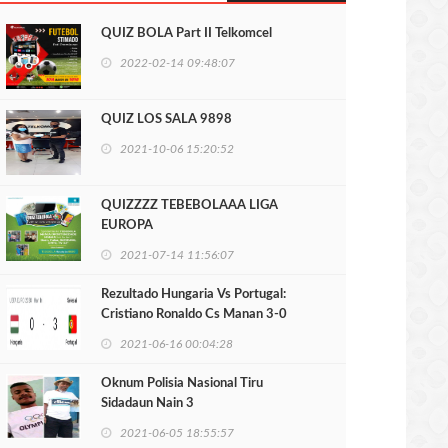
QUIZ BOLA Part II Telkomcel
2022-02-14 09:48:07
QUIZ LOS SALA 9898
2021-10-06 15:20:52
QUIZZZZ TEBEBOLAAA LIGA
EUROPA
2021-07-14 11:56:07
Rezultado Hungaria Vs Portugal:
Cristiano Ronaldo Cs Manan 3-0
2021-06-16 00:04:28
Oknum Polisia Nasional Tiru
Sidadaun Nain 3
2021-06-05 18:55:57