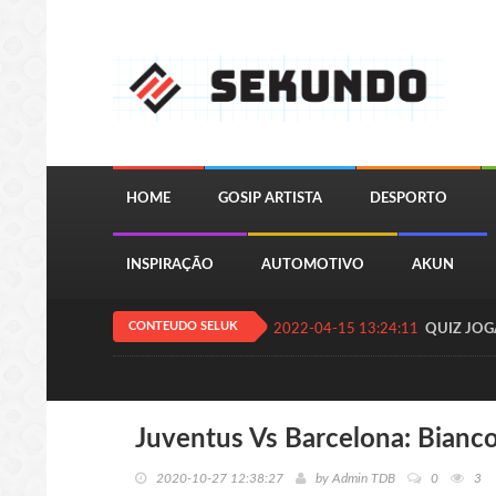
HOME
GOSIP ARTISTA
DESPORTO
INSPIRAÇÃO
AUTOMOTIVO
AKUN
CONTEUDO SELUK
2022-04-15 13:24:11
QUIZ JOGA
Juventus Vs Barcelona: Bianco
2020-10-27 12:38:27
by
Admin TDB
0
3