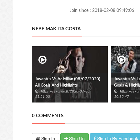
Join since : 2018-02-08 09:49:06
NEBE MAK ITA GOSTA
Juventus Vs Ac Milan (08/07/2020)
Juventus Vs L
All Goals And Highlights
Goals & Highli
https://sekundo.tl/2020-07-08
https://sek
11:51:00
10:35:47
0 COMMENTS
Sign In
Sign Up
Sign In By Facebook