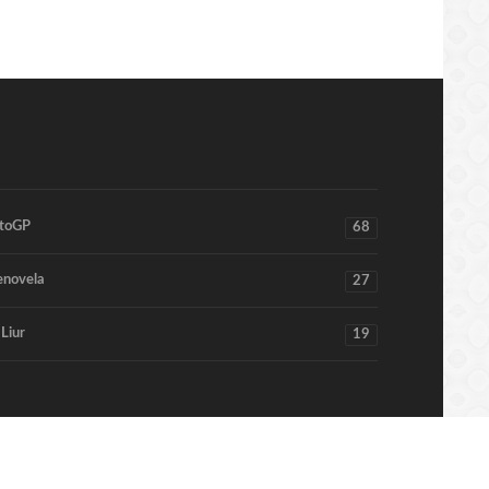
toGP
68
enovela
27
 Liur
19