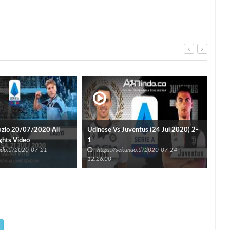
azio 20/07/2020 All
Udinese Vs Juventus (24 Jul 2020) 2-
Juv
ghts Video
1
All 
undo.tl/2020-07-21
https://sekundo.tl/2020-07-24
h
12:26:00
11:3