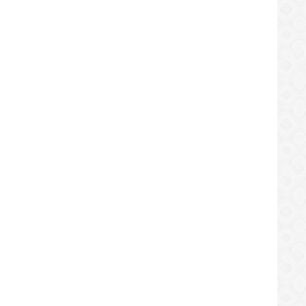
entus Vs Sampdoria (28/07/2020)
Juventus Vs Lyon (08/08/2020) All
Hi-lights & Goals
Goals & Highlights
ttps://sekundo.tl/2020-07-29
https://sekundo.tl/2020-08-08
1:57
07:52:16