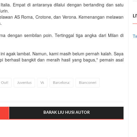
Italia. Empat di antaranya dilalui dengan bertanding dan satu
urin.
i melawan AS Roma, Crotone, dan Verona. Kemenangan melawan
L
.
ima dengan sembilan poin. Tertinggal tiga angka dari Milan di
Tw
 ini agak lambat. Namun, kami masih belum pernah kalah. Saya
pi berhasil bangkit dan meraih hasil yang bagus," pemain asal
l Out!
Juventus
Vs
Barcelona:
Bianconeri
BARAK LIU HUSI AUTOR