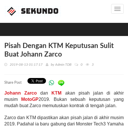
Toggl
navig
Pisah Dengan KTM Keputusan Sulit
Buat Johann Zarco
2019-08-13 01:17:17
by
Admin TDB
0
3
Share Post
Johann Zarco
dan
KTM
akan pisah jalan di akhir
musim
MotoGP
2019. Bukan sebuah keputusan yang
mudah buat Zarco memutuskan kontrak di tengah jalan.
Zarco dan KTM dipastikan akan pisah jalan di akhir musim
2019. Padahal ia baru gabung dari Monster Tech3 Yamaha