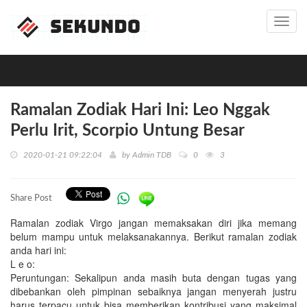
Toggl
navig
Ramalan Zodiak Hari Ini: Leo Nggak
Perlu Irit, Scorpio Untung Besar
2020-01-21 09:22:04
by
Admin TDB
0
3
Share Post
Ramalan zodiak Virgo jangan memaksakan diri jika memang
belum mampu untuk melaksanakannya. Berikut ramalan zodiak
anda hari ini:
L e o:
Peruntungan: Sekalipun anda masih buta dengan tugas yang
dibebankan oleh pimpinan sebaiknya jangan menyerah justru
harus terpacu untuk bisa memberikan kontribusi yang maksimal