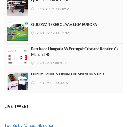
QUIZ LOS SALA 9898
2021-10-06 15:20:52
QUIZZZZ TEBEBOLAAA LIGA EUROPA
2021-07-14 11:56:07
Rezultado Hungaria Vs Portugal: Cristiano Ronaldo Cs
Manan 3-0
2021-06-16 00:04:28
Oknum Polisia Nasional Tiru Sidadaun Nain 3
2021-06-05 18:55:57
LIVE TWEET
Tweets by @taudariblogger