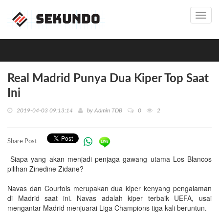
Toggl
navig
Real Madrid Punya Dua Kiper Top Saat
Ini
2019-04-03 09:13:14
by
Admin TDB
0
2
Share Post
Siapa yang akan menjadi penjaga gawang utama Los Blancos
pilihan Zinedine Zidane?
Navas dan Courtois merupakan dua kiper kenyang pengalaman
di Madrid saat ini. Navas adalah kiper terbaik UEFA, usai
mengantar Madrid menjuarai Liga Champions tiga kali beruntun.