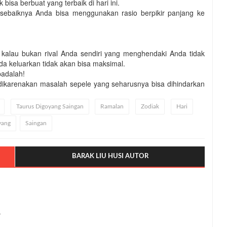
isa berbuat yang terbaik di hari ini.
 sebaiknya Anda bisa menggunakan rasio berpikir panjang ke
i kalau bukan rival Anda sendiri yang menghendaki Anda tidak
da keluarkan tidak akan bisa maksimal.
padalah!
dikarenakan masalah sepele yang seharusnya bisa dihindarkan
Taurus Digoyang Saingan
Ramalan
Zodiak
Hari
yang
Saingan
BARAK LIU HUSI AUTOR
6