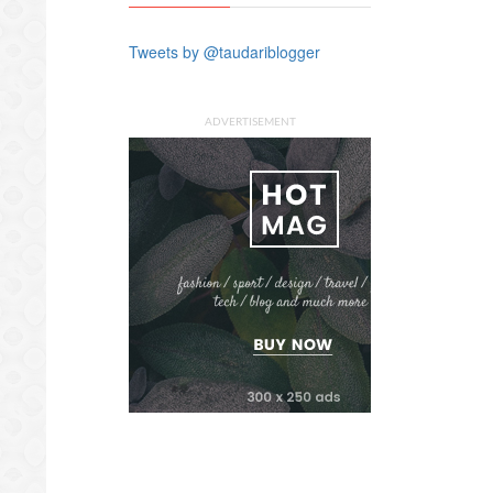
Tweets by @taudariblogger
ADVERTISEMENT