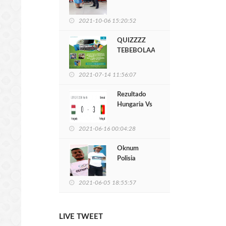
2021-10-06 15:20:52
QUIZZZZ
TEBEBOLAAA
LIGA EUROPA
2021-07-14 11:56:07
Rezultado
Hungaria Vs
Portugal:
Cristiano
2021-06-16 00:04:28
Ronaldo Cs
Manan 3-0
Oknum
Polisia
Nasional
Tiru
2021-06-05 18:55:57
Sidadaun
Nain 3
LIVE TWEET