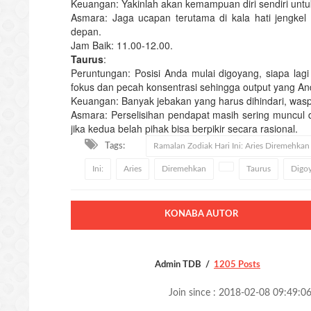
Keuangan: Yakinlah akan kemampuan diri sendiri untuk b
Asmara: Jaga ucapan terutama di kala hati jengkel
depan.
Jam Baik: 11.00-12.00.
Taurus
:
Peruntungan: Posisi Anda mulai digoyang, siapa lag
fokus dan pecah konsentrasi sehingga output yang An
Keuangan: Banyak jebakan yang harus dihindari, was
Asmara: Perselisihan pendapat masih sering muncul 
jika kedua belah pihak bisa berpikir secara rasional.
Tags:
Ramalan Zodiak Hari Ini: Aries Diremehkan
Ini:
Aries
Diremehkan
Taurus
Digo
KONABA AUTOR
Admin TDB
1205 Posts
Join since : 2018-02-08 09:49:0