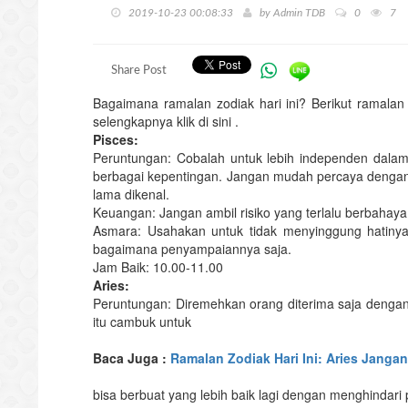
2019-10-23 00:08:33
by
Admin TDB
0
7
Share Post
Bagaimana ramalan zodiak hari ini? Berikut ramalan
selengkapnya klik di sini .
Pisces:
Peruntungan: Cobalah untuk lebih independen dal
berbagai kepentingan. Jangan mudah percaya dengan t
lama dikenal.
Keuangan: Jangan ambil risiko yang terlalu berbahaya
Asmara: Usahakan untuk tidak menyinggung hatinya
bagaimana penyampaiannya saja.
Jam Baik: 10.00-11.00
Aries:
Peruntungan: Diremehkan orang diterima saja dengan se
itu cambuk untuk
Baca Juga :
Ramalan Zodiak Hari Ini: Aries Janga
bisa berbuat yang lebih baik lagi dengan menghindari