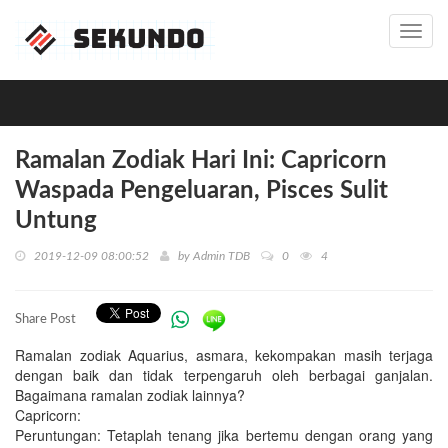
Toggl
navig
Ramalan Zodiak Hari Ini: Capricorn
Waspada Pengeluaran, Pisces Sulit
Untung
2019-12-09 08:00:52
by
Admin TDB
0
4
Share Post
Ramalan zodiak Aquarius, asmara, kekompakan masih terjaga
dengan baik dan tidak terpengaruh oleh berbagai ganjalan.
Bagaimana ramalan zodiak lainnya?
Capricorn:
Peruntungan: Tetaplah tenang jika bertemu dengan orang yang