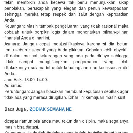
telah membikin anda kecewa tak perlu menunjukkan sikap
penolakan, bersikaplah yang elegan dan penuh kewaspadaan
sehingga mereka tetap respek dan salut dengan kepribadian
Anda.
Keuangan: Masih tampak pengeluaran yang tidak rasional maka
cobalah untuk berpikir logis dalam menentukan pilihan-pilihan
finansial Anda di hari ini.
Asmara: Jangan cepat menjustifikasinya karena si dia belum
tentu seburuk seperti yang Anda pikirkan. Cobalah lebih obyektif
di dalam melihat kekurangan yang ada pada dirinya sehingga
tidak sampai menghilangkan pengorbanan yang telah
dilakukannya selama ini untuk kebahagiaan dan kesuksesan diri
Anda.
Jam Baik: 13.00-14.00.
Aquarius:
Peruntungan: Jangan biasakan membuat keputusan sepihak agar
tidak ada yang merasa dirugikan. Dihari ini kemajuan masih sulit
Baca Juga :
ZODIAK SEMANA NE
dicapai namun bila anda mau tekun dan disiplin, maka segalanya
masih bisa diatasi.
Keuangan: Hindarilah tindakan yang terlalu berisiko tinggi karena