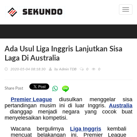
Toggl
navig
Ada Usul Liga Inggris Lanjutkan Sisa
Laga Di Australia
2020-05-04 08:18:30
by
Admin TDB
0
0
Share Post
Premier League
diusulkan menggelar sisa
pertandingan musim ini di luar Inggris.
Australia
dianggap menjadi negara yang cocok buat
menyelesaikan kompetisi.
Wacana bergulirnya
Liga Inggris
kembali
mencuat belakangan ini. Premier League