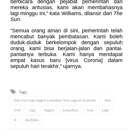
berbicara dengan pejabat pemerintah dan
mereka antusias, kami akan membahasnya
lagi minggu ini," kata Williams, dilansir dari
The
Sun
.
"Semua orang aman di sini, pemerintah telah
mencabut banyak pembatasan. Kami boleh
duduk-duduk berkelompok dengan sepuluh
orang, kami bisa berjalan-jalan dan pantai-
pantainya terbuka. Kami hanya mendapat
empat kasus baru [virus Corona] dalam
sepuluh hari terakhir," ujarnya.
Tags:
Ada Usul Liga Inggris Lanjutkan Sisa Laga di Australia
Ada
Usul
Liga
Inggris
Lanjutkan
Sisa
Laga
di
Australia