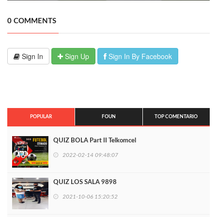
0 COMMENTS
Sign In
Sign Up
Sign In By Facebook
POPULAR
FOUN
TOP COMENTARIO
QUIZ BOLA Part II Telkomcel
2022-02-14 09:48:07
QUIZ LOS SALA 9898
2021-10-06 15:20:52