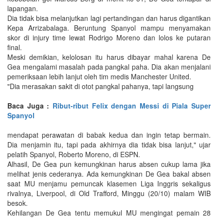
lapangan.
Dia tidak bisa melanjutkan lagi pertandingan dan harus digantikan
Kepa Arrizabalaga. Beruntung Spanyol mampu menyamakan
skor di injury time lewat Rodrigo Moreno dan lolos ke putaran
final.
Meski demikian, kelolosan itu harus dibayar mahal karena De
Gea mengalami masalah pada pangkal paha. Dia akan menjalani
pemeriksaan lebih lanjut oleh tim medis Manchester United.
"Dia merasakan sakit di otot pangkal pahanya, tapi langsung
Baca Juga :
Ribut-ribut Felix dengan Messi di Piala Super
Spanyol
mendapat perawatan di babak kedua dan ingin tetap bermain.
Dia menjamin itu, tapi pada akhirnya dia tidak bisa lanjut," ujar
pelatih Spanyol, Roberto Moreno, di ESPN.
Alhasil, De Gea pun kemungkinan harus absen cukup lama jika
melihat jenis cederanya. Ada kemungkinan De Gea bakal absen
saat MU menjamu pemuncak klasemen Liga Inggris sekaligus
rivalnya, Liverpool, di Old Trafford, Minggu (20/10) malam WIB
besok.
Kehilangan De Gea tentu memukul MU mengingat pemain 28