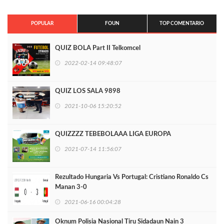
POPULAR
FOUN
TOP COMENTARIO
QUIZ BOLA Part II Telkomcel
2022-02-14 09:48:07
QUIZ LOS SALA 9898
2021-10-06 15:20:52
QUIZZZZ TEBEBOLAAA LIGA EUROPA
2021-07-14 11:56:07
Rezultado Hungaria Vs Portugal: Cristiano Ronaldo Cs
Manan 3-0
2021-06-16 00:04:28
Oknum Polisia Nasional Tiru Sidadaun Nain 3