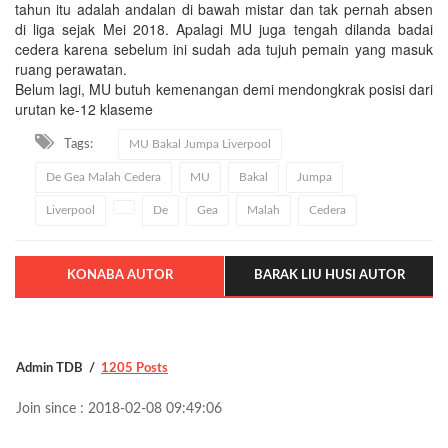
tahun itu adalah andalan di bawah mistar dan tak pernah absen
di liga sejak Mei 2018. Apalagi MU juga tengah dilanda badai
cedera karena sebelum ini sudah ada tujuh pemain yang masuk
ruang perawatan.
Belum lagi, MU butuh kemenangan demi mendongkrak posisi dari
urutan ke-12 klaseme
Tags:
MU Bakal Jumpa Liverpool
De Gea Malah Cedera
MU
Bakal
Jumpa
Liverpool
De
Gea
Malah
Cedera
KONABA AUTOR
BARAK LIU HUSI AUTOR
Admin TDB
1205 Posts
Join since : 2018-02-08 09:49:06