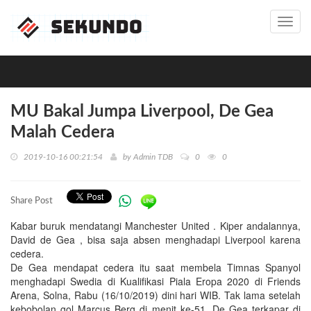
Toggl
navig
MU Bakal Jumpa Liverpool, De Gea
Malah Cedera
2019-10-16 00:21:54
by
Admin TDB
0
0
Share Post
Kabar buruk mendatangi Manchester United . Kiper andalannya,
David de Gea , bisa saja absen menghadapi Liverpool karena
cedera.
De Gea mendapat cedera itu saat membela Timnas Spanyol
menghadapi Swedia di Kualifikasi Piala Eropa 2020 di Friends
Arena, Solna, Rabu (16/10/2019) dini hari WIB. Tak lama setelah
kebobolan gol Marcus Berg di menit ke-51, De Gea terkapar di