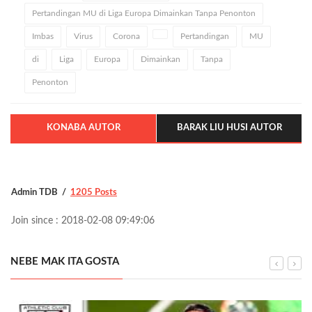
Pertandingan MU di Liga Europa Dimainkan Tanpa Penonton
Imbas
Virus
Corona
Pertandingan
MU
di
Liga
Europa
Dimainkan
Tanpa
Penonton
KONABA AUTOR
BARAK LIU HUSI AUTOR
Admin TDB
1205 Posts
Join since : 2018-02-08 09:49:06
NEBE MAK ITA GOSTA