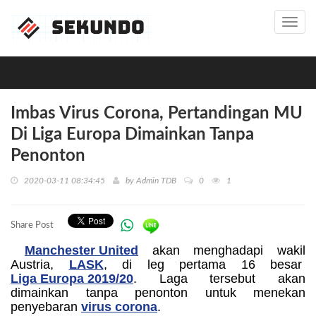
Toggl
navig
Imbas Virus Corona, Pertandingan MU
Di Liga Europa Dimainkan Tanpa
Penonton
2020-03-11 08:34:45
by
Admin TDB
0
1
Share Post
Manchester United
akan menghadapi wakil
Austria,
LASK
, di leg pertama 16 besar
Liga Europa 2019/20
. Laga tersebut akan
dimainkan tanpa penonton untuk menekan
penyebaran
virus corona
.