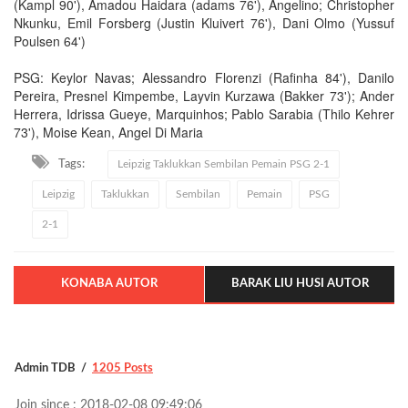
(Kampl 90'), Amadou Haidara (adams 76'), Angelino; Christopher
Nkunku, Emil Forsberg (Justin Kluivert 76'), Dani Olmo (Yussuf
Poulsen 64')
PSG: Keylor Navas; Alessandro Florenzi (Rafinha 84'), Danilo
Pereira, Presnel Kimpembe, Layvin Kurzawa (Bakker 73'); Ander
Herrera, Idrissa Gueye, Marquinhos; Pablo Sarabia (Thilo Kehrer
73'), Moise Kean, Angel Di Maria
Tags:
Leipzig Taklukkan Sembilan Pemain PSG 2-1
Leipzig
Taklukkan
Sembilan
Pemain
PSG
2-1
KONABA AUTOR
BARAK LIU HUSI AUTOR
Admin TDB
1205 Posts
Join since : 2018-02-08 09:49:06