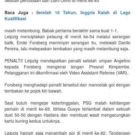
Sebuah percobaan dari Dani Olmo di menit ke-45
Baca Juga :
Setelah 10 Tahun, Inggris Kalah di Laga
Kualifikasi
masih melambung. Babak pertama berakhir sama kuat 1-1.
Leipzig menciptakan pelaung di menit ke-54 melalui serangan
balik. Emile Forsberg memimpin serangan itu, melewati Danilo
Pereira, lalu melepaskan tembakan yang masih melambung saja.
PENALTI! Leipzig mendapatkan penalti setelah umpan Angelino
kepada Forsberg mengenai lengan Presnel Kimpembe.
Pelanggaran ini dikonfirmasi oleh Video Assistant Referee (VAR).
Forsberg menghadapi penalti tersebut dan mencetak gol dengan
tembakan ke pojok kiri bawah.
Saat butuh mengejar ketertinggalan, PSG malah kehilangan
pemain di menit ke-69. Idrissa Gueye terlambat dalam sebuah
duel 50-50 dengan Haidara dan membuat wasit mengacungkan
kartu kuning kedua untuknya.
Leipzig hampir saja menambah gol di menit ke-82. Tendangan