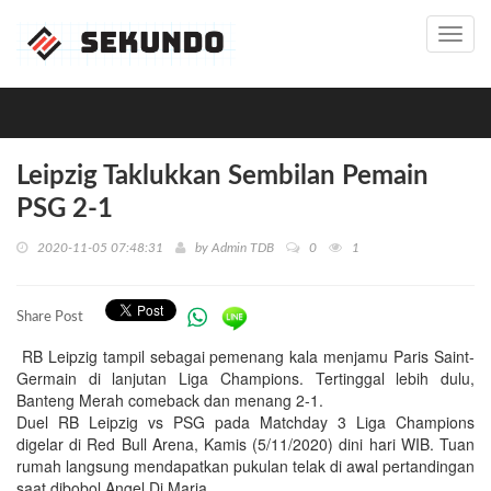
Toggl
navig
Leipzig Taklukkan Sembilan Pemain
PSG 2-1
2020-11-05 07:48:31
by
Admin TDB
0
1
Share Post
RB Leipzig tampil sebagai pemenang kala menjamu Paris Saint-
Germain di lanjutan Liga Champions. Tertinggal lebih dulu,
Banteng Merah comeback dan menang 2-1.
Duel RB Leipzig vs PSG pada Matchday 3 Liga Champions
digelar di Red Bull Arena, Kamis (5/11/2020) dini hari WIB. Tuan
rumah langsung mendapatkan pukulan telak di awal pertandingan
saat dibobol Angel Di Maria.