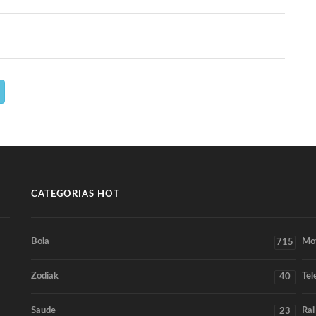
CATEGORIAS HOT
Bola
Mo
715
Zodiak
Tel
40
Saude
Rai
23