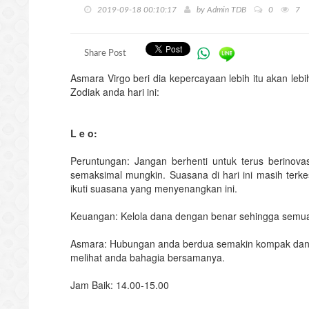
2019-09-18 00:10:17
by
Admin TDB
0
7
Share Post
Asmara Virgo beri dia kepercayaan lebih itu akan leb
Zodiak anda hari ini:
L e o:
Peruntungan: Jangan berhenti untuk terus berinovasi
semaksimal mungkin. Suasana di hari ini masih terkesa
ikuti suasana yang menyenangkan ini.
Keuangan: Kelola dana dengan benar sehingga semua 
Asmara: Hubungan anda berdua semakin kompak dan t
melihat anda bahagia bersamanya.
Jam Baik: 14.00-15.00