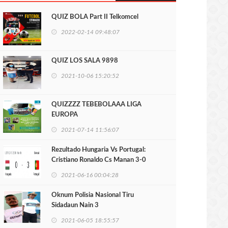
QUIZ BOLA Part II Telkomcel
2022-02-14 09:48:07
QUIZ LOS SALA 9898
2021-10-06 15:20:52
QUIZZZZ TEBEBOLAAA LIGA
EUROPA
2021-07-14 11:56:07
Rezultado Hungaria Vs Portugal:
Cristiano Ronaldo Cs Manan 3-0
2021-06-16 00:04:28
Oknum Polisia Nasional Tiru
Sidadaun Nain 3
2021-06-05 18:55:57