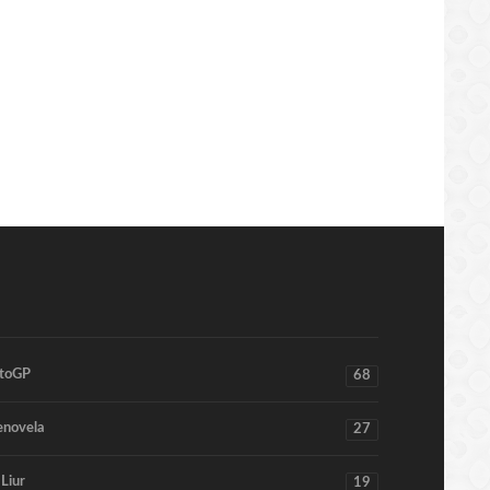
toGP
68
enovela
27
 Liur
19