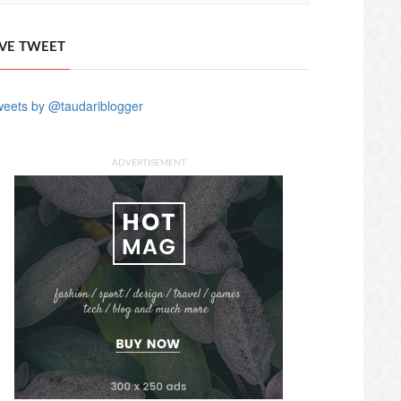
IVE TWEET
eets by @taudariblogger
ADVERTISEMENT