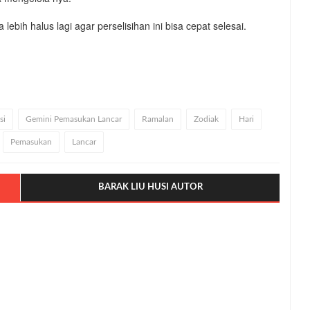
bih halus lagi agar perselisihan ini bisa cepat selesai.
si
Gemini Pemasukan Lancar
Ramalan
Zodiak
Hari
Pemasukan
Lancar
BARAK LIU HUSI AUTOR