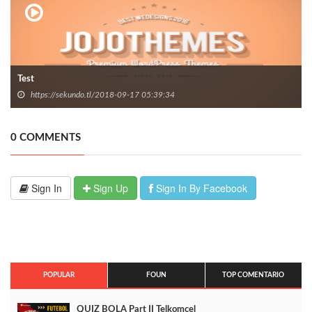
Test
https://sekundo.tl/2018-09-17 05:39:34
0 COMMENTS
Sign In
Sign Up
Sign In By Facebook
POPULAR
FOUN
TOP COMENTARIO
QUIZ BOLA Part II Telkomcel