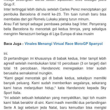
Grup F.
Inter tertinggal lebih dahulu setelah Carles Perez menciptakan gol
pembuka Barcelona di menit ke-23. Tim tuan rumah baru bisa
membalas dari gol Romelu Lukaku jelang turun minum.
Ansu Fati tampil sebagai pembawa petaka bagi Inter. Penyerang
belia Barcelona itu mencetak gol kedua timnya, yang sekaligus
mengirim Nerazzurri berlaga di Liga Europa di sisa musim
Baca Juga :
Vinales Menangi Virtual Race MotoGP Spanyol
ini.
Di pertandingan ini khususnya di babak kedua, Inter tampil lebih
agresif setelah membukukan total 10 percobaan (3 on target) dari
total 18 percobaan. Handanovic menegaskan Inter sudah
berusaha semaksimal mungkin.
"Kami gagal mencetak gol di babak kedua, sekalipun memiliki
banyak peluang. Kami sudah memberikan segalanya, sekarang
kami harus melanjutkan hidup," kata Handanovic kepada Sky
Sport Italia.
"Ini adalah sebuah kekalahan yang menyakitkan, tapi toh musim
kami tidak berakhir di sini. Kami masih memiliki dua pertandingan
Serie A lagi sebelum jeda Natal, baru kemudian bisa mengisi