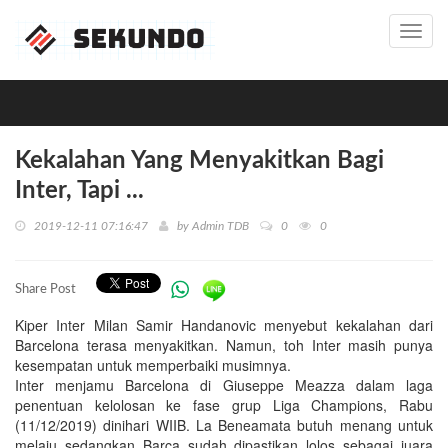
Toggl
navig
Kekalahan Yang Menyakitkan Bagi
Inter, Tapi ...
2019-12-11 07:16:47
by
Admin TDB
0
0
Share Post
Kiper Inter Milan Samir Handanovic menyebut kekalahan dari
Barcelona terasa menyakitkan. Namun, toh Inter masih punya
kesempatan untuk memperbaiki musimnya.
Inter menjamu Barcelona di Giuseppe Meazza dalam laga
penentuan kelolosan ke fase grup Liga Champions, Rabu
(11/12/2019) dinihari WIIB. La Beneamata butuh menang untuk
melaju sedangkan Barca sudah dipastikan lolos sebagai juara