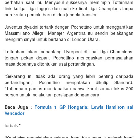
perhatian saat ini. Menyusul suksesnya memimpin Tottenham
finis ketiga Liga Inggris dan maju ke final Liga Champions tanpa
perekrutan pemain baru di dua jendela transfer.
Juventus diyakini tertarik dengan Pochettino untuk menggantikan
Massimiliano Allegri. Manajer Argentina itu sendiri belakangan
mengirim sinyal untuk bertahan di London Utara.
Tottenham akan menantang Liverpool di final Liga Champions,
tengah pekan depan. Pochettino menegaskan permasalahan
masa depannya ditentukan usai pertandingan.
"Sekarang ini tidak ada orang yang lebih penting daripada
pertandingan," Pochettino mengatakan dikutip Standard.
"Tottenham pantas mendapatkan bahwa kami semua fokus 200
persen untuk melakukan persiapan dengan cara
Baca Juga :
Formula 1 GP Hongaria: Lewis Hamilton sai
Vencedor
terbaik."
"Kami bisa menciptakan sejarah, kami bisa menulis sejarah kami