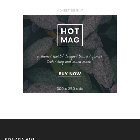
ADVERTISEMENT