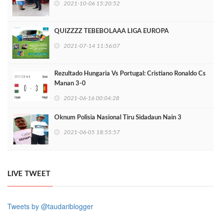
2021-10-06 15:20:52
QUIZZZZ TEBEBOLAAA LIGA EUROPA
2021-07-14 11:56:07
Rezultado Hungaria Vs Portugal: Cristiano Ronaldo Cs
Manan 3-0
2021-06-16 00:04:28
Oknum Polisia Nasional Tiru Sidadaun Nain 3
2021-06-05 18:55:57
LIVE TWEET
Tweets by @taudariblogger