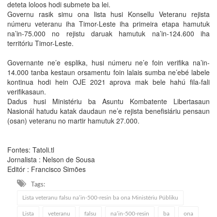
deteta loloos hodi submete ba lei.
Governu rasik simu ona lista husi Konsellu Veteranu rejista
númeru veteranu iha Timor-Leste iha primeira etapa hamutuk
na’in-75.000 no rejistu daruak hamutuk na’in-124.600 iha
territóriu Timor-Leste.
Governante ne’e esplika, husi númeru ne’e foin verifika na’in-
14.000 tanba kestaun orsamentu foin lalais sumba ne’ebé labele
kontinua hodi hein OJE 2021 aprova mak bele hahú fila-fali
verifikasaun.
Dadus husi Ministériu ba Asuntu Kombatente Libertasaun
Nasionál hatudu katak daudaun ne’e rejista benefisiáriu pensaun
(osan) veteranu no martir hamutuk 27.000.
Fontes: Tatoli.tl
Jornalista : Nelson de Sousa
Editór : Francisco Simões
Tags:
Lista veteranu falsu na’in-500-resin ba ona Ministériu Públiku
Lista
veteranu
falsu
na’in-500-resin
ba
ona