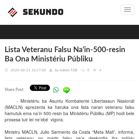
Toggl
navig
Lista Veteranu Falsu Na’in-500-resin
Ba Ona Ministériu Públiku
2020-08-21 16:27:00
by
Admin TDB
0
4
Share Post
- Ministériu ba Asuntu Kombatente Libertasaun Nasionál
(MACLN) aprezenta ka haruka ona lista naran veteranu falsu
hamutuk ema na’in 500-resin ba Ministériu Públiku (MP) hodi bele
prosesa tuir lei ne’ebé vigora.
Ministru MACLN, Julio Sarmento da Costa “Meta Mali”, informa,
lista veteranu no martir falsu ne’e deskonfia iha indísiu