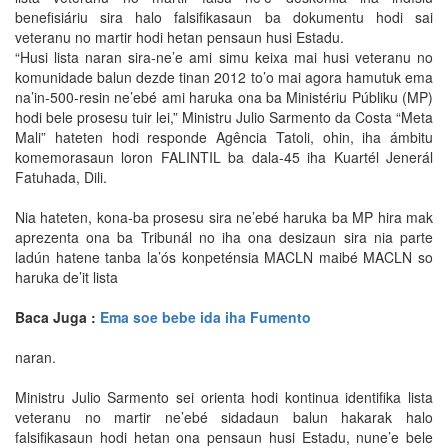
benefisiáriu sira halo falsifikasaun ba dokumentu hodi sai
veteranu no martir hodi hetan pensaun husi Estadu.
“Husi lista naran sira-ne’e ami simu keixa mai husi veteranu no
komunidade balun dezde tinan 2012 to’o mai agora hamutuk ema
na’in-500-resin ne’ebé ami haruka ona ba Ministériu Públiku (MP)
hodi bele prosesu tuir lei,” Ministru Julio Sarmento da Costa “Meta
Mali” hateten hodi responde Agência Tatoli, ohin, iha ámbitu
komemorasaun loron FALINTIL ba dala-45 iha Kuartél Jenerál
Fatuhada, Dili.
Nia hateten, kona-ba prosesu sira ne’ebé haruka ba MP hira mak
aprezenta ona ba Tribunál no iha ona desizaun sira nia parte
ladún hatene tanba la’ós konpeténsia MACLN maibé MACLN so
haruka de’it lista
Baca Juga :
Ema soe bebe ida iha Fumento
naran.
Ministru Julio Sarmento sei orienta hodi kontinua identifika lista
veteranu no martir ne’ebé sidadaun balun hakarak halo
falsifikasaun hodi hetan ona pensaun husi Estadu, nune’e bele