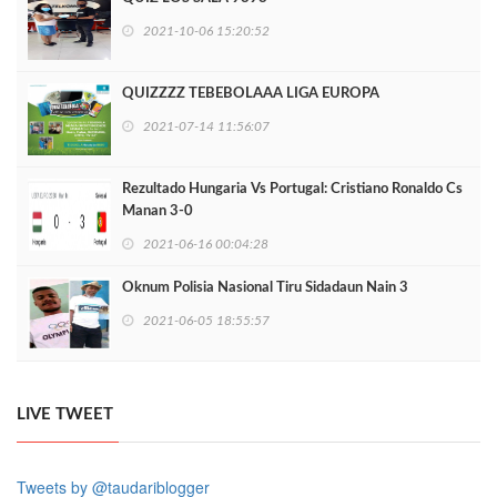
2021-10-06 15:20:52
QUIZZZZ TEBEBOLAAA LIGA EUROPA
2021-07-14 11:56:07
Rezultado Hungaria Vs Portugal: Cristiano Ronaldo Cs
Manan 3-0
2021-06-16 00:04:28
Oknum Polisia Nasional Tiru Sidadaun Nain 3
2021-06-05 18:55:57
LIVE TWEET
Tweets by @taudariblogger