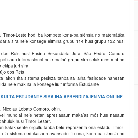
du Timor-Leste hodi ba kompete kona-ba siénsia no matemátika
dária sira ne’e konsege elimina grupu 114 husi grupu 132 husi
jo dos Reis husi Ensinu Sekundária Jerál São Pedro, Comoro
mpetisaun internasionál ne’e maibé grupu sira seluk mós mai ho
ekipa juri sira.
újo dos Reis
ita lakon iha sistema peskiza tanba ita laiha fasilidade hanesan
. Ida ne’e mak ita la konsege liu,” informa Estudante
IKULTA ESTUDANTE SIRA IHA APRENDIZAJEN VIA ONLINE
ál Nicolau Lobato Comoro, ohin.
 nivel mundiál ne’e hetan apresiasaun maka’as mós husi nasaun
dahuluk husi Timor-Leste”.
en katak sente orgullu tanba bele reprezenta ona estadu Timor-
k nia sistema edukasaun avansadu liu ona, kona-ba siénsia no