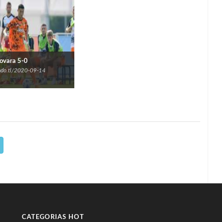
ovara 5-0
undo.tl/2020-09-14
CATEGORIAS HOT