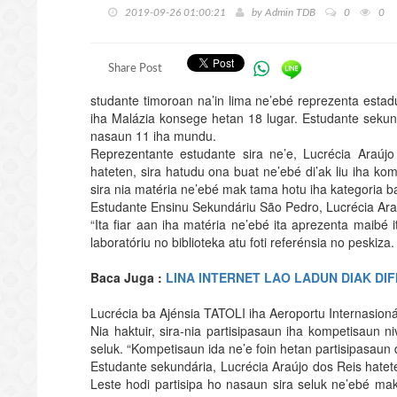
2019-09-26 01:00:21
by
Admin TDB
0
0
Share Post
studante timoroan na’in lima ne’ebé reprezenta esta
iha Malázia konsege hetan 18 lugar. Estudante sekun
nasaun 11 iha mundu.
Reprezentante estudante sira ne’e, Lucrécia Araú
hateten, sira hatudu ona buat ne’ebé di’ak liu iha ko
sira nia matéria ne’ebé mak tama hotu iha kategoria ba 
Estudante Ensinu Sekundáriu São Pedro, Lucrécia Ara
“Ita fiar aan iha matéria ne’ebé ita aprezenta maibé 
laboratóriu no biblioteka atu foti referénsia no peskiza
Baca Juga :
LINA INTERNET LAO LADUN DIAK DIF
Lucrécia ba Ajénsia TATOLI iha Aeroportu Internasion
Nia haktuir, sira-nia partisipasaun iha kompetisaun
seluk. “Kompetisaun ida ne’e foin hetan partisipasaun 
Estudante sekundária, Lucrécia Araújo dos Reis hatet
Leste hodi partisipa ho nasaun sira seluk ne’ebé ma