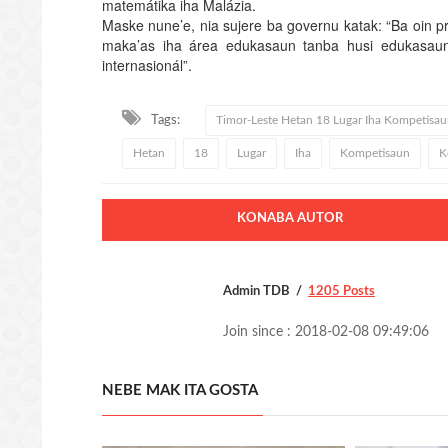
matemátika iha Malázia.
Maske nune’e, nia sujere ba governu katak: “Ba oin pr
maka’as iha área edukasaun tanba husi edukasaun 
internasionál”.
Tags:
Timor-Leste Hetan 18 Lugar Iha Kompetisau
Hetan
18
Lugar
Iha
Kompetisaun
K
KONABA AUTOR
Admin TDB
1205 Posts
Join since : 2018-02-08 09:49:06
NEBE MAK ITA GOSTA