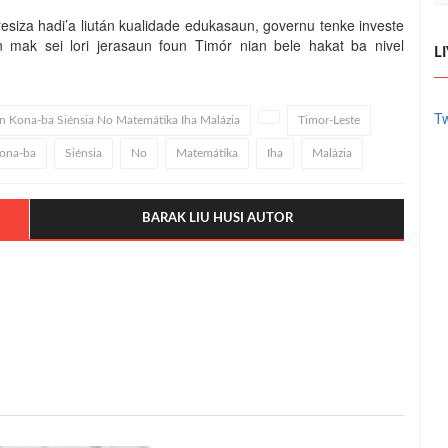
esiza hadi’a liután kualidade edukasaun, governu tenke investe
mak sei lori jerasaun foun Timór nian bele hakat ba nivel
L
Tw
n Kona-ba Siénsia No Matemátika Iha Malázia
Timor-Leste
ona-ba
Siénsia
No
Matemátika
Iha
Malázia
BARAK LIU HUSI AUTOR