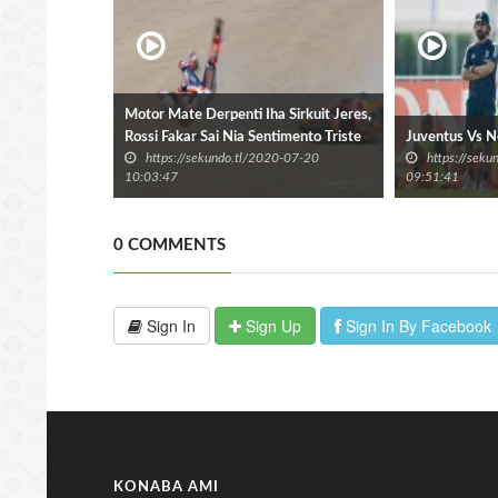
Motor Mate Derpenti Iha Sirkuit Jeres,
Rossi Fakar Sai Nia Sentimento Triste
Juventus Vs N
https://sekundo.tl/2020-07-20
https://sek
No Arepende
10:03:47
09:51:41
0 COMMENTS
Sign In
Sign Up
Sign In By Facebook
KONABA AMI