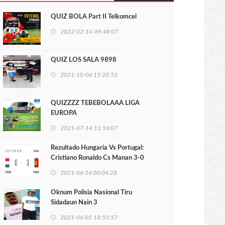
QUIZ BOLA Part II Telkomcel
2022-02-14 09:48:07
QUIZ LOS SALA 9898
2021-10-06 15:20:52
QUIZZZZ TEBEBOLAAA LIGA
EUROPA
2021-07-14 11:56:07
Rezultado Hungaria Vs Portugal:
Cristiano Ronaldo Cs Manan 3-0
2021-06-16 00:04:28
Oknum Polisia Nasional Tiru
Sidadaun Nain 3
2021-06-05 18:55:57