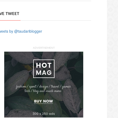
IVE TWEET
eets by @taudariblogger
ADVERTISEMENT